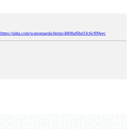
https://qiita.com/wanomaeda/items/4808af6bd1fc6cf09eec