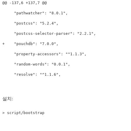
@@ -137,6 +137,7 @@
     "pathwatcher": "8.0.1",

     "postcss": "5.2.4",

     "property-accessors": "^1.1.3",

     "random-words": "0.0.1",

설치:
>