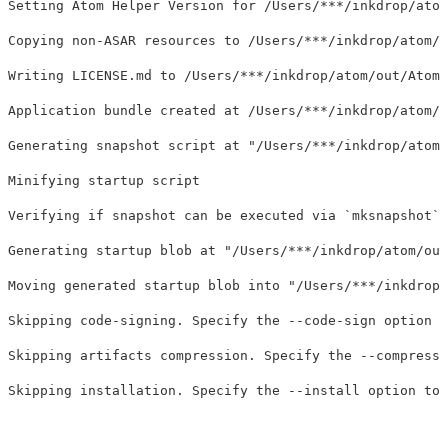
Setting Atom Helper Version 
for
 /Users/
***
/inkdrop/atom
Copying non-ASAR resources to /Users/
***
/inkdrop/atom/o
Writing LICENSE.md to /Users/
***
/inkdrop/atom/out/Atom 
Application bundle created at /Users/
***
/inkdrop/atom/o
Generating snapshot script at 
"/Users/***/inkdrop/atom/
Minifying startup script

Verifying 
if 
snapshot can be executed via 
`
mksnapshot
`
Generating startup blob at 
"/Users/***/inkdrop/atom/out
Moving generated startup blob into 
"/Users/***/inkdrop/
Skipping code-signing. Specify the 
--code-sign
 option t
Skipping artifacts compression. Specify the 
--compress-
Skipping installation. Specify the 
--install
 option to 