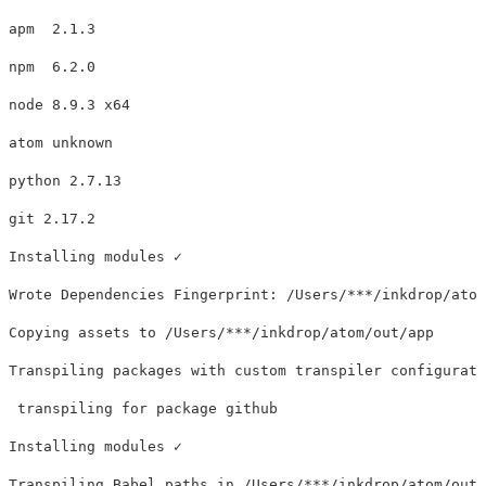
apm  2.1.3

npm  6.2.0

node 8.9.3 x64

atom unknown

python 2.7.13

git 2.17.2

Installing modules ✓

Wrote Dependencies Fingerprint: /Users/
***
/inkdrop/atom
Copying assets to /Users/
***
/inkdrop/atom/out/app

Transpiling packages with custom transpiler configurati
 transpiling 
for 
package github

Installing modules ✓

Transpiling Babel paths 
in
 /Users/
***
/inkdrop/atom/out/