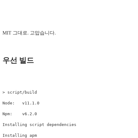
MIT 그대로. 고맙습니다.
우선 빌드
>
 script/build

Node:   v11.1.0

Npm:    v6.2.0

Installing script dependencies

Installing apm
