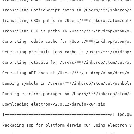
Transpiling CoffeeScript paths 
in
 /Users/
***
/inkdrop/at
Transpiling CSON paths 
in
 /Users/
***
/inkdrop/atom/out/a
Transpiling PEG.js paths 
in
 /Users/
***
/inkdrop/atom/out
Generating module cache 
for
 /Users/
***
/inkdrop/atom/out
Generating pre-built less cache 
in
 /Users/
***
/inkdrop/a
Generating metadata 
for
 /Users/
***
/inkdrop/atom/out/app
Generating API docs at /Users/
***
/inkdrop/atom/docs/out
Dumping symbols 
in
 /Users/
***
/inkdrop/atom/out/symbols

Running electron-packager on /Users/
***
/inkdrop/atom/ou
[============================================>]
 100.0% 
Packaging app 
for 
platform darwin x64 using electron v2