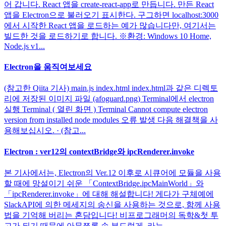
어 갑니다. React 앱을 create-react-app로 만듭니다. 만든 React
앱을 Electron으로 불러오기 표시한다. 구그하면 localhost:3000
에서 시작한 React 앱을 로드하는 예가 많습니다만, 여기서는
빌드한 것을 로드하기로 합니다. ※환경: Windows 10 Home,
Node.js v1...
Electron을 움직여보세요
(참고한 Qiita 기사) main.js index.html index.html과 같은 디렉토
리에 저장된 이미지 파일 (afoguard.png) Terminal에서 electron
실행 Terminal ( 열린 화면 ) Terminal Cannot compute electron
version from installed node modules 오류 발생 다음 해결책을 사
용해보십시오. · (참고...
Electron : ver12의 contextBridge와 ipcRenderer.invoke
본 기사에서는, Electron의 Ver.12 이후로 시큐어에 모듈을 사용
할 때에 망설이기 쉬운 「ContextBridge.ipcMainWorld」와
「ipcRenderer.invoke」에 대해 해설합니다! 게다가 구체예에
SlackAPI에 의한 메세지의 송신을 사용하는 것으로, 함께 사용
법을 기억해 버리는 혼담입니다! 비프로그래머의 독학&첫 투
고가 되기 때문에 아무쪼록 손 부드럽게. 라는 ...