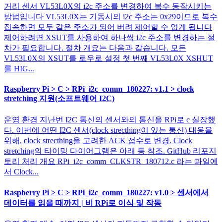
거리 센서 VL53L0X의 i2c 주소를 변경하여 복수 동작시키는
방법입니다 VL53L0X는 기동시의 i2c 주소는 0x29이므로 복수
접속하면 모두 같은 주소가 되어 버려 제어할 수 없게 됩니다
제어하려면 XSUT를 사용하여 하나씩 i2c 주소를 변경하는 절
차가 필요합니다. 절차 개요는 다음과 같습니다. 모든
VL53L0X의 XSUT를 로우로 설정 첫 번째 VL53L0X XSHUT
를 HIG...
Raspberry Pi > C > RPi_i2c_comm_180227: v1.1 > clock
stretching 지원(소프트웨어 I2C)
운영 환경 지난번 I2C 통신의 센서와의 통신을 RPi로 c 실장했
다. 이번에 어떤 I2C 센서(clock strecthing이 있는 통신) 대응을
위해, clock strecthing을 고려한 ACK 접수로 변경. Clock
stretching의 타이밍 다이어그램은 아래 등 참조. GitHub 리포지
토리 처리 개요 RPi_i2c_comm_CLKSTR_180712.c 라는 파일에
서 Clock...
Raspberry Pi > C > RPi_i2c_comm_180227: v1.0 > 센서에서
데이터를 읽을 때까지 | 비 RPi로 이식 및 작동