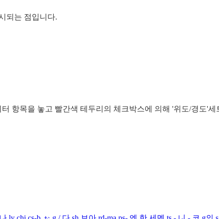
표시되는 점입니다.
데이터 항목을 놓고 빨간색 테두리의 체크박스에 의해 '위도/경도'세
y chi cs-b ぉ g / 다 sh 보아 rd-ma ps- 엔 한 세멘 ts - 니 - 코 g의 s l