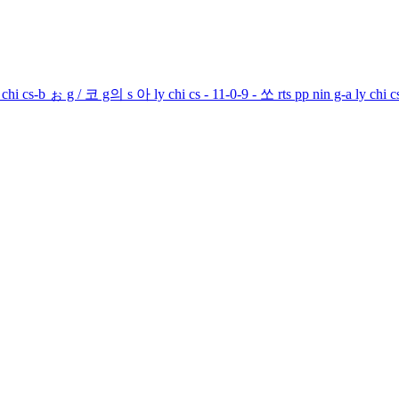
-b ぉ g / 코 g의 s 아 ly chi cs - 11-0-9 - 쏘 rts pp nin g-a ly chi cs-