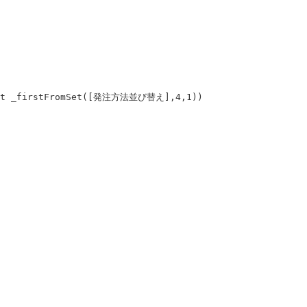
 set _firstFromSet([発注方法並び替え],4,1))
