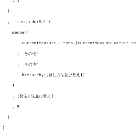
    , 1

  )

  ,  _remainderSet (

    member(

        currentMeasure - total(currentMeasure within
      , 'その他'

      , 'その他'

      , hierarchy([発注方法並び替え])

    )

    , [発注方法並び替え]

    , 5

  )
