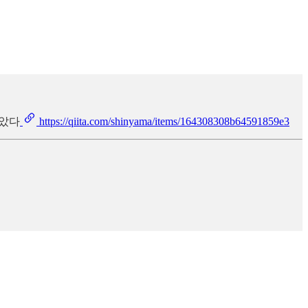
보았다
https://qiita.com/shinyama/items/164308308b64591859e3