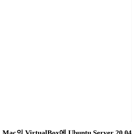
Mac의 VirtualBox에 Ubuntu Server 20.04