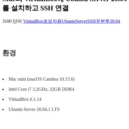
를 설치하고 SSH 연결
3100 단어
VirtualBox
초보자용
UbuntuServer
SSH
우분투20.04
환경
Mac mini (macOS Catalina 10.15.6)
Intel Core i7 3.2GHz, 32GB DDR4
VirtualBox 6.1.14
Ubuntu Server 20.04.1 LTS