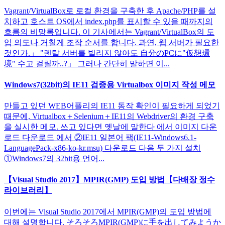
Vagrant/VirtualBox로 로컬 환경을 구축한 후 Apache/PHP를 설
치하고 호스트 OS에서 index.php를 표시할 수 있을 때까지의
흐름의 비망록입니다. 이 기사에서는 Vagrant/VirtualBox의 도
입 의도나 거칠게 조작 순서를 합니다. 과연, 웹 서버가 필요한
것인가.」 "렌탈 서버를 빌리지 않아도 自分のPCに"仮想環
境" 수고 걸릴까..?」 그러나 간단히 말하면 이...
Windows7(32bit)의 IE11 검증용 Virtualbox 이미지 작성 메모
만들고 있던 WEB어플리의 IE11 동작 확인이 필요하게 되었기
때문에, Virtualbox＋Selenium＋IE11의 Webdriver의 환경 구축
을 실시한 메모. 쓰고 있다면 옛날에 말한다 에서 이미지 다운
로드 다운로드 에서 ②IE11 일본어 팩(IE11-Windows6.1-
LanguagePack-x86-ko-kr.msu) 다운로드 다음 두 가지 설치
①Windows7의 32bit용 언어...
【Visual Studio 2017】MPIR(GMP) 도입 방법【다배장 정수
라이브러리】
이번에는 Visual Studio 2017에서 MPIR(GMP)의 도입 방법에
대해 설명합니다. そろそろMPIR(GMP)に手を出してみようか