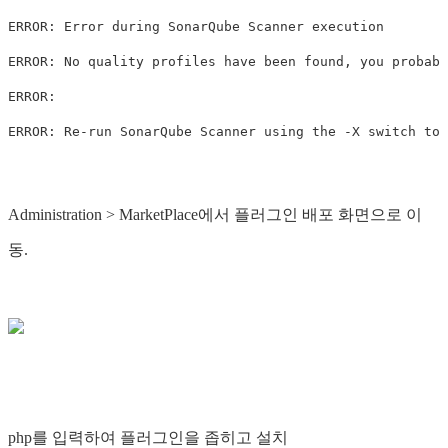
ERROR: Error during SonarQube Scanner execution

ERROR: No quality profiles have been found, you probabl
ERROR:

Administration > MarketPlace에서 플러그인 배포 화면으로 이
동.
php를 입력하여 플러그인을 좁히고 설치