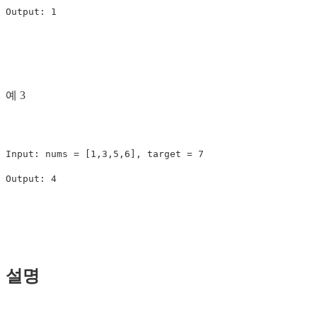
예 3
Input: nums = [1,3,5,6], target = 7

설명