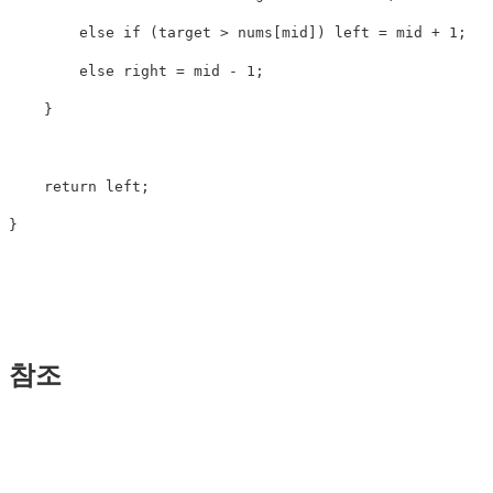
else
if
(
target
>
nums
[
mid
])
left
=
mid
+
1
;
else
right
=
mid
-
1
;
}
return
left
;
}
참조