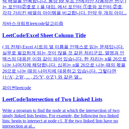
력 배열을 반복합니다. 통상 for 루프 안에서만 사용하는 변수 j
는 포인터②호로 1 을 대입. 에서 포인터 ①호와 포인터 ②호,
각각 가리킨 배열의 아이템을 비교합니다. 만약 두 개의 아이...
자바스크립트
leetcode
알고리즘
LeetCode/Excel Sheet Column Title
( 의 전재) Excel 시트의 열 이름을 인덱스로 읽는 문제입니다.
실무로 필요하게 되는 것이 많을 것 같은 처리군요. 열명과 인
덱스의 대응은 이와 같이 되어 있습니다. 한 자리는 n을 26으로
나눈 나머지에 해당합니다. 십위는 n을 26으로 나눈 때의 몫을
26으로 나눈 때의 나머지에 대응하고 있습니다. 그렇다면
{1:'A', 2:'B', ... , 25:'Y', 0:'Z'} 와 같은 열...
파이썬
leetcode
LeetCode/Intersection of Two Linked Lists
Write a program to find the node at which the intersection of two
singly linked lists begins. For example, the following two linked
lists: begin to intersect at node c1. If the two linked lists have no
intersection at al...