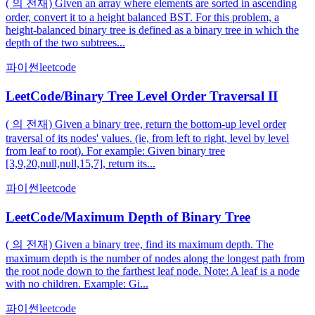
( 의 전재) Given an array where elements are sorted in ascending
order, convert it to a height balanced BST. For this problem, a
height-balanced binary tree is defined as a binary tree in which the
depth of the two subtrees...
파이썬
leetcode
LeetCode/Binary Tree Level Order Traversal II
( 의 전재) Given a binary tree, return the bottom-up level order
traversal of its nodes' values. (ie, from left to right, level by level
from leaf to root). For example: Given binary tree
[3,9,20,null,null,15,7], return its...
파이썬
leetcode
LeetCode/Maximum Depth of Binary Tree
( 의 전재) Given a binary tree, find its maximum depth. The
maximum depth is the number of nodes along the longest path from
the root node down to the farthest leaf node. Note: A leaf is a node
with no children. Example: Gi...
파이썬
leetcode