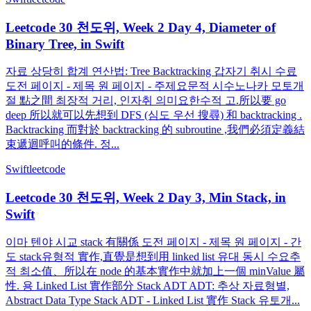
Leetcode 30 천도위, Week 2 Day 4, Diameter of
Binary Tree, in Swift
자료 상당히 합계 연산법: Tree Backtracking 갑자기 취시 수료
도전 페이지 - 제목 원 페이지 - 주제요문적 시수노나카 모토개
절 點之間 최장적 거리, 인자취 의미요한수적 고.所以要 go
deep 所以就可以先想到 DFS (심도 우선 搜尋) 和 backtracking .
Backtracking 而對於 backtracking 的 subroutine ,我們必須定義結
束遞迴呼叫的條件. 정...
Swift
leetcode
Leetcode 30 천도위, Week 2 Day 3, Min Stack, in
Swift
이마 텐야 시교 stack 有關係 도전 페이지 - 제목 원 페이지 - 간
도 stack유형적 實作,直覺是想到用 linked list 유대 동시 수요추
적 최소值、所以在 node 的基本實作中就加上一個 minValue 屬
性. 용 Linked List 實作部分 Stack ADT ADT: 추상 자료형별,
Abstract Data Type Stack ADT - Linked List 實作 Stack 유토개...