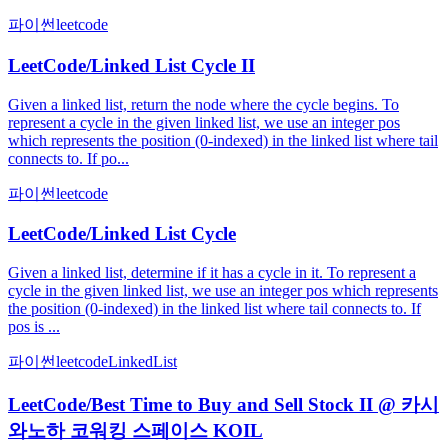
파이썬
leetcode
LeetCode/Linked List Cycle II
Given a linked list, return the node where the cycle begins. To
represent a cycle in the given linked list, we use an integer pos
which represents the position (0-indexed) in the linked list where tail
connects to. If po...
파이썬
leetcode
LeetCode/Linked List Cycle
Given a linked list, determine if it has a cycle in it. To represent a
cycle in the given linked list, we use an integer pos which represents
the position (0-indexed) in the linked list where tail connects to. If
pos is ...
파이썬
leetcode
LinkedList
LeetCode/Best Time to Buy and Sell Stock II @ 카시
와노하 코워킹 스페이스 KOIL