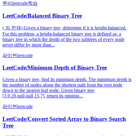
루비
leetcode
학습
LeetCode/Balanced Binary Tree
( 의 전재) Given a binary tree, determine if it is height-balanced.
For this problem, a height-balanced binary tree is defined as: a
binary tree in which the depth of the two subtrees of every node
never differ by more than...
파이썬
leetcode
LeetCode/Minimum Depth of Binary Tree
Given a binary tree, find its minimum depth. The minimum depth is
the number of nodes along the shortest path from the root node
down to the nearest leaf node. Given binary tree
[3,9,20,null,null,15,7], return its minimu...
파이썬
leetcode
LeetCode/Convert Sorted Array to Binary Search
Tree