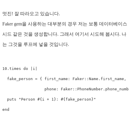
멋진! 잘 따라오고 있습니다.
Faker gem을 사용하는 대부분의 경우 저는 보통 데이터베이스
시드 같은 것을 생성합니다. 그래서 여기서 시도해 봅시다. 나
는 그것을 루프에 넣을 것입니다.
10
.
times
do
|
i
|
fake_person
=
{
first_name: 
Faker
::
Name
.
first_name
,
l
phone: 
Faker
::
PhoneNumber
.
phone_numbe
puts
"Person 
#{
i
+
1
}
: 
#{
fake_person
}
"
end