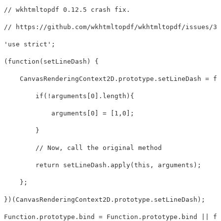
// wkhtmltopdf 0.12.5 crash fix.
// https://github.com/wkhtmltopdf/wkhtmltopdf/issues/32
'
use strict
'
;
(
function
(
setLineDash
)
{
CanvasRenderingContext2D
.
prototype
.
setLineDash
=
fu
if
(
!
arguments
[
0
].
length
){
arguments
[
0
]
=
[
1
,
0
];
}
// Now, call the original method
return
setLineDash
.
apply
(
this
,
arguments
);
};
})(
CanvasRenderingContext2D
.
prototype
.
setLineDash
);
Function
.
prototype
.
bind
=
Function
.
prototype
.
bind
||
fu