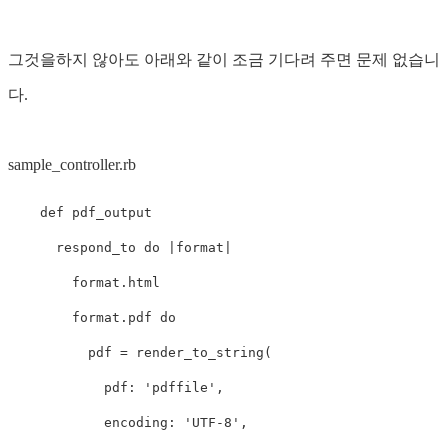
그것을하지 않아도 아래와 같이 조금 기다려 주면 문제 없습니
다.
sample_controller.rb
def
pdf_output
respond_to
do
|
format
|
format
.
html
format
.
pdf
do
pdf
=
render_to_string
(
pdf: 
'pdffile'
,
encoding: 
'UTF-8'
,