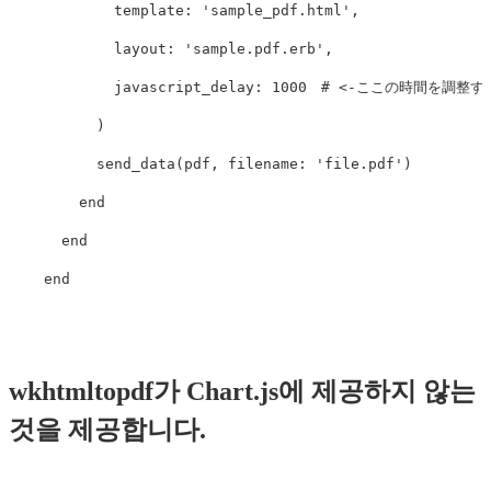
template: 
'sample_pdf.html'
,
layout: 
'sample.pdf.erb'
,
javascript_delay: 
1000
# <-ここの時間を調整す
)
send_data
(
pdf
,
filename: 
'file.pdf'
)
end
end
end
wkhtmltopdf가 Chart.js에 제공하지 않는
것을 제공합니다.