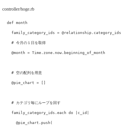
controller/hoge.rb
def
month
family_category_ids
=
@relationship
.
category_ids
# 今月の１日を取得
@month
=
Time
.
zone
.
now
.
beginning_of_month
# 空の配列を用意
@pie_chart
=
[]
# カテゴリ毎にループを回す
family_category_ids
.
each
do
|
c_id
|
@pie_chart
.
push
(