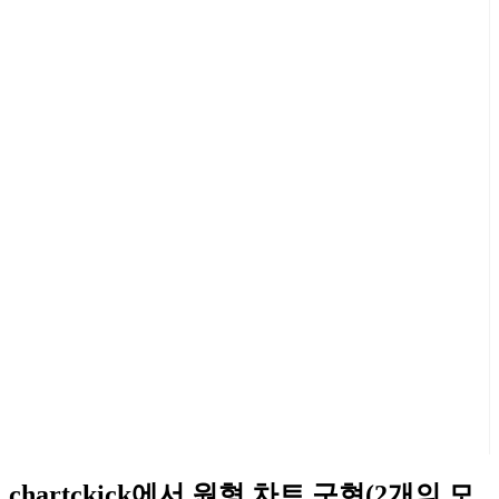
chartckick에서 원형 차트 구현(2개의 모