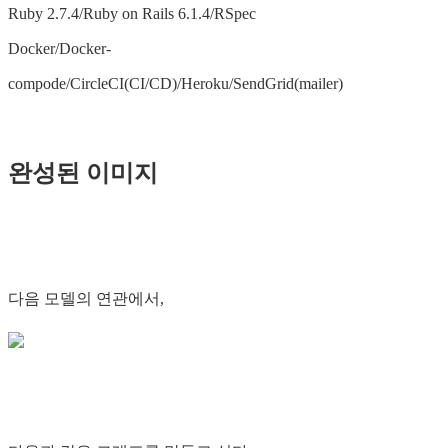
Ruby 2.7.4/Ruby on Rails 6.1.4/RSpec
Docker/Docker-
compode/CircleCI(CI/CD)/Heroku/SendGrid(mailer)
완성된 이미지
다음 모델의 연관에서,