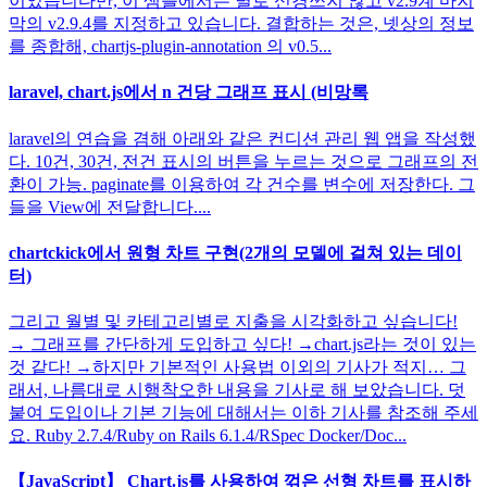
이었습니다만, 이 샘플에서는 별로 신경쓰지 않고 v2.9계 마지
막의 v2.9.4를 지정하고 있습니다. 결합하는 것은, 넷상의 정보
를 종합해, chartjs-plugin-annotation 의 v0.5...
laravel, chart.js에서 n 건당 그래프 표시 (비망록
laravel의 연습을 겸해 아래와 같은 컨디션 관리 웹 앱을 작성했
다. 10건, 30건, 전건 표시의 버튼을 누르는 것으로 그래프의 전
환이 가능. paginate를 이용하여 각 건수를 변수에 저장한다. 그
들을 View에 전달합니다....
chartckick에서 원형 차트 구현(2개의 모델에 걸쳐 있는 데이
터)
그리고 월별 및 카테고리별로 지출을 시각화하고 싶습니다!
→ 그래프를 간단하게 도입하고 싶다! →chart.js라는 것이 있는
것 같다! →하지만 기본적인 사용법 이외의 기사가 적지… 그
래서, 나름대로 시행착오한 내용을 기사로 해 보았습니다. 덧
붙여 도입이나 기본 기능에 대해서는 이하 기사를 참조해 주세
요. Ruby 2.7.4/Ruby on Rails 6.1.4/RSpec Docker/Doc...
【JavaScript】 Chart.js를 사용하여 꺾은 선형 차트를 표시하