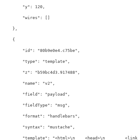
"y"
:
120
,
"wires"
:
[]
},
{
"id"
:
"80b9e0e4.c75be"
,
"type"
:
"template"
,
"z"
:
"b59bc4d3.917488"
,
"name"
:
"v2"
,
"field"
:
"payload"
,
"fieldType"
:
"msg"
,
"format"
:
"handlebars"
,
"syntax"
:
"mustache"
,
"template"
:
"<html>
\n
    <head>
\n
        <link 