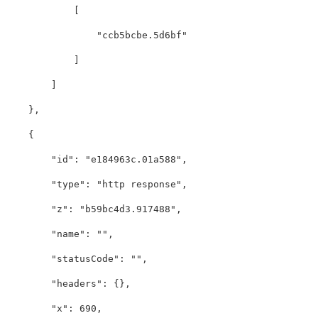
[
"ccb5bcbe.5d6bf"
]
]
},
{
"id"
:
"e184963c.01a588"
,
"type"
:
"http response"
,
"z"
:
"b59bc4d3.917488"
,
"name"
:
""
,
"statusCode"
:
""
,
"headers"
:
{},
"x"
:
690
,