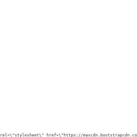
rel=
\"
stylesheet
\"
 href=
\"
https://maxcdn.bootstrapcdn.co