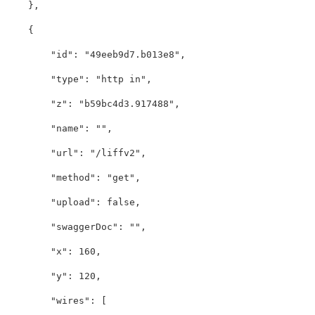
},
{
"id"
:
"49eeb9d7.b013e8"
,
"type"
:
"http in"
,
"z"
:
"b59bc4d3.917488"
,
"name"
:
""
,
"url"
:
"/liffv2"
,
"method"
:
"get"
,
"upload"
:
false
,
"swaggerDoc"
:
""
,
"x"
:
160
,
"y"
:
120
,
"wires"
:
[