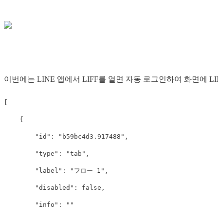
이번에는 LINE 앱에서 LIFF를 열면 자동 로그인하여 화면에 L
[
{
"id"
:
"b59bc4d3.917488"
,
"type"
:
"tab"
,
"label"
:
"フロー 1"
,
"disabled"
:
false
,
"info"
:
""