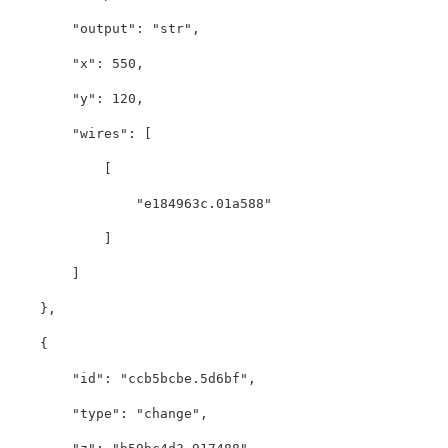
"output"
:
"str"
,
"x"
:
550
,
"y"
:
120
,
"wires"
:
[
[
"e184963c.01a588"
]
]
},
{
"id"
:
"ccb5bcbe.5d6bf"
,
"type"
:
"change"
,