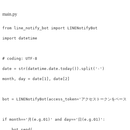
main.py
from
line_notify_bot
import
LINENotifyBot
import
datetime
date
=
str
(
datetime
.
date
.
today
()).
split
(
'-'
)
month
,
day
=
date
[
1
],
date
[
2
]
bot
=
LINENotifyBot
(
access_token
=
'アクセストークンをペースト
if
month
==
'月(e.g.01)'
and
day
==
'日(e.g.01)'
:
bot
.
send
(