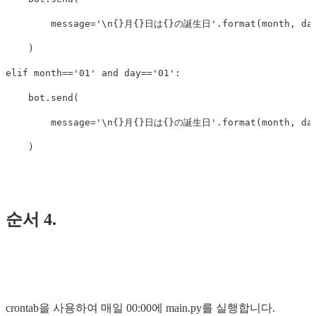
message
=
'
\n
{}月{}日は{}の誕生日'
.
format
(
month
,
da
)
elif
month
==
'01'
and
day
==
'01'
:
bot
.
send
(
message
=
'
\n
{}月{}日は{}の誕生日'
.
format
(
month
,
da
)
순서 4.
crontab을 사용하여 매일 00:00에 main.py를 실행합니다.