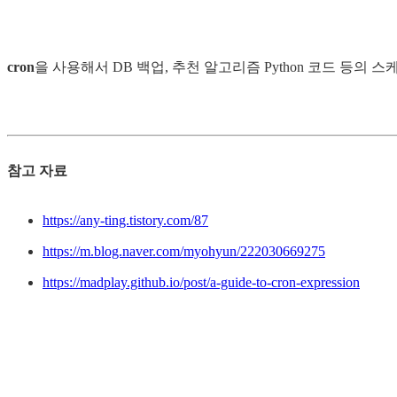
cron
을 사용해서 DB 백업, 추천 알고리즘 Python 코드 등의 
참고 자료
https://any-ting.tistory.com/87
https://m.blog.naver.com/myohyun/222030669275
https://madplay.github.io/post/a-guide-to-cron-expression