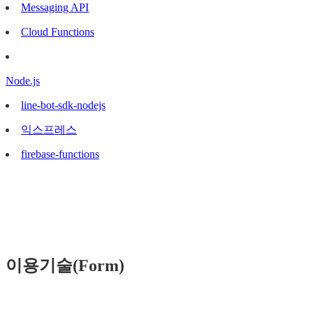
Messaging API
Cloud Functions
Node.js
line-bot-sdk-nodejs
익스프레스
firebase-functions
이용기술(Form)