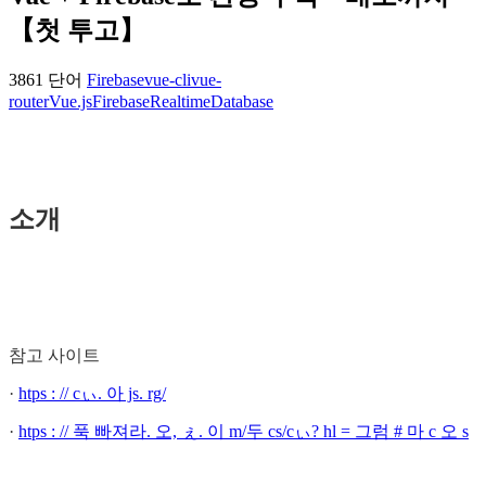
【첫 투고】
3861 단어
Firebase
vue-cli
vue-
router
Vue.js
FirebaseRealtimeDatabase
소개
참고 사이트
·
htps : // cぃ. 아 js. rg/
·
htps : // 푹 빠져라. 오, ぇ. 이 m/두 cs/cぃ? hl = 그럼 # 마 c 오 s