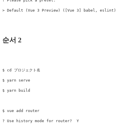
? Please pick a preset:

순서 2
$ cd プロジェクト名

$ yarn serve

$ yarn build

$ vue add router
