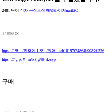
2481 단어
전자 공작
로직 애널라이저
uart
I2C
Thanks to:
htps : // 코 m/인후에 1 오 p/있어 ms/b18197f74864b908아 556
htps : /// g-p. 이 m/bぉg/를 rk/cyp
구매