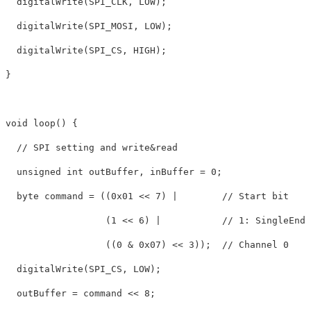
digitalWrite
(
SPI_CLK
,
LOW
);
digitalWrite
(
SPI_MOSI
,
LOW
);
digitalWrite
(
SPI_CS
,
HIGH
);
}
void
loop
()
{
// SPI setting and write&read
unsigned
int
outBuffer
,
inBuffer
=
0
;
byte
command
=
((
0x01
<<
7
)
|
// Start bit
(
1
<<
6
)
|
// 1: SingleEnd
((
0
&
0x07
)
<<
3
));
// Channel 0
digitalWrite
(
SPI_CS
,
LOW
);
outBuffer
=
command
<<
8
;