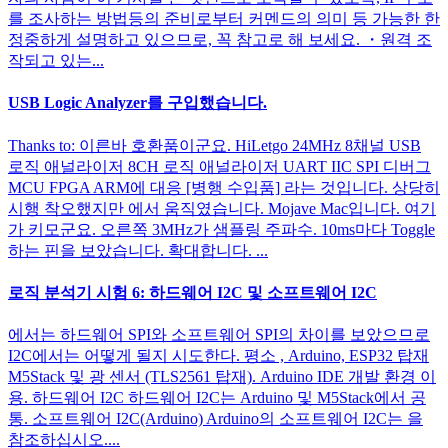
를 조사하는 방법등의 준비로부터 커멘드의 의미 등 가능한 한
정중하게 설명하고 있으므로, 꼭 참고로 해 보세요. ・원격 조
작되고 있는...
USB Logic Analyzer를 구입했습니다.
Thanks to: 이른바 호환품이군요. HiLetgo 24MHz 8채널 USB
로직 애널라이저 8CH 로직 애널라이저 UART IIC SPI 디버그
MCU FPGA ARM에 대응 [병행 수입품] 라는 것입니다. 상당히
시행 착오했지만 에서 움직였습니다. Mojave Mac입니다. 여기
가 키모군요. 오른쪽 3MHz가 샘플링 주파수. 10ms마다 Toggle
하는 핀을 보았습니다. 확대합니다. ...
로직 분석기 시험 6: 하드웨어 I2C 및 소프트웨어 I2C
에서는 하드웨어 SPI와 소프트웨어 SPI의 차이를 보았으므로
I2C에서는 어떻게 될지 시도한다. 평소 , Arduino, ESP32 탑재
M5Stack 및 광 센서 (TLS2561 탑재). Arduino IDE 개발 환경 이
용. 하드웨어 I2C 하드웨어 I2C는 Arduino 및 M5Stack에서 공
통. 소프트웨어 I2C(Arduino) Arduino의 소프트웨어 I2C는 을
참조하십시오....