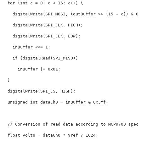
for
(
int
c
=
0
;
c
<
16
;
c
++
)
{
digitalWrite
(
SPI_MOSI
,
(
outBuffer
>>
(
15
-
c
))
&
0x
digitalWrite
(
SPI_CLK
,
HIGH
);
digitalWrite
(
SPI_CLK
,
LOW
);
inBuffer
<<=
1
;
if
(
digitalRead
(
SPI_MISO
))
inBuffer
|=
0x01
;
}
digitalWrite
(
SPI_CS
,
HIGH
);
unsigned
int
dataCh0
=
inBuffer
&
0x3ff
;
// Conversion of read data according to MCP9700 spec
float
volts
=
dataCh0
*
Vref
/
1024
;