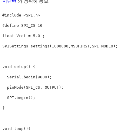
지난번
와 정확히 동일.
#include <SPI.h>

float
Vref
=
5.0
;
SPISettings
settings
(
1000000
,
MSBFIRST
,
SPI_MODE0
);
void
setup
()
{
Serial
.
begin
(
9600
);
pinMode
(
SPI_CS
,
OUTPUT
);
SPI
.
begin
();
}
void
loop
(){