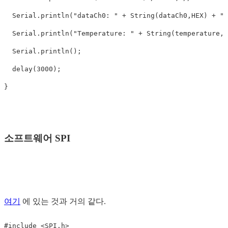
Serial
.
println
(
"dataCh0: "
+
String
(
dataCh0
,
HEX
)
+
" 
Serial
.
println
(
"Temperature: "
+
String
(
temperature
,
2
Serial
.
println
();
delay
(
3000
);
}
소프트웨어 SPI
여기
에 있는 것과 거의 같다.
#include <SPI.h>
