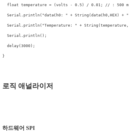
float
temperature
=
(
volts
-
0.5
)
/
0.01
;
// : 500 mv
Serial
.
println
(
"dataCh0: "
+
String
(
dataCh0
,
HEX
)
+
" 
Serial
.
println
(
"Temperature: "
+
String
(
temperature
,
2
Serial
.
println
();
delay
(
3000
);
}
로직 애널라이저
하드웨어 SPI