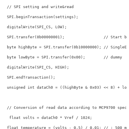
// SPI setting and write&read
SPI
.
beginTransaction
(
settings
);
digitalWrite
(
SPI_CS
,
LOW
);
SPI
.
transfer
(
0b00000001
);
// Start bi
byte
highByte
=
SPI
.
transfer
(
0b10000000
);
// SingleEn
byte
lowByte
=
SPI
.
transfer
(
0x00
);
// dummy
digitalWrite
(
SPI_CS
,
HIGH
);
SPI
.
endTransaction
();
unsigned
int
dataCh0
=
((
highByte
&
0x03
)
<<
8
)
+
low
// Conversion of read data according to MCP9700 spec
float
volts
=
dataCh0
*
Vref
/
1024
;
float
temperature
=
(
volts
-
0.5
)
/
0.01
;
// : 500 mv