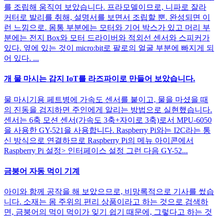
를 조립해 움직여 보았습니다. 프라모델이므로, 니파로 잘라
커터로 발리를 취해, 설명서를 보면서 조립할 뿐. 완성되면 이
런 느낌으로. 몸통 부분에는 모터와 기어 박스가 있고 머리 부
분에는 전지 Box와 모터 드라이버와 적외선 센서와 스피커가
있다. 옆에 있는 것이 micro:bit로 팔로의 얼굴 부분에 빠지게 되
어 있다. ...
개 물 마시는 감지 IoT를 라즈파이로 만들어 보았습니다.
물 마시기용 페트병에 가속도 센서를 붙이고, 물을 마셨을 때
의 진동을 검지하면 주인에게 알리는 방법으로 실현했습니다.
센서는 6축 모션 센서(가속도 3축+자이로 3축)로서 MPU-6050
을 사용한 GY-521을 사용합니다. Raspberry Pi와는 I2C라는 통
신 방식으로 연결하므로 Raspberry Pi의 메뉴 아이콘에서
Raspberry Pi 설정> 인터페이스 설정 그런 다음 GY-52...
금붕어 자동 먹이 기계
아이와 함께 공작을 해 보았으므로, 비망록적으로 기사를 썼습
니다. 소재는 몸 주위의 편리 상품이라고 하는 것으로 검색하
면, 금붕어의 먹이 먹이가 잊기 쉽기 때문에, 그렇다고 하는 것