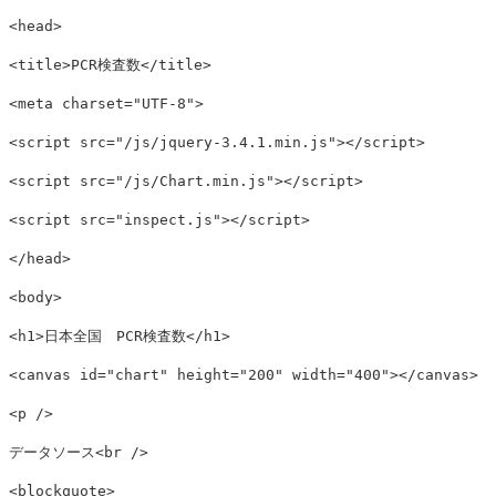
<head>
<title>
PCR検査数
</title>
<meta
charset=
"UTF-8"
>
<script 
src=
"/js/jquery-3.4.1.min.js"
></script>
<script 
src=
"/js/Chart.min.js"
></script>
<script 
src=
"inspect.js"
></script>
</head>
<body>
<h1>
日本全国　PCR検査数
</h1>
<canvas
id=
"chart"
height=
"200"
width=
"400"
></canvas>
<p
/>
データソース
<br
/>
<blockquote>