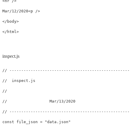
<hr
/>
Mar/12/2020
<p
/>
</body>
</html>
inspect.js
// ----------------------------------------------------
//  inspect.js
//
//                  Mar/13/2020
// ----------------------------------------------------
const
file_json
=
"
data.json
"