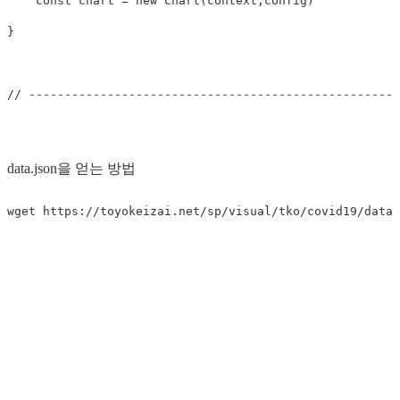
const
chart
=
new
Chart
(
context
,
config
)
}
// ----------------------------------------------------
data.json을 얻는 방법