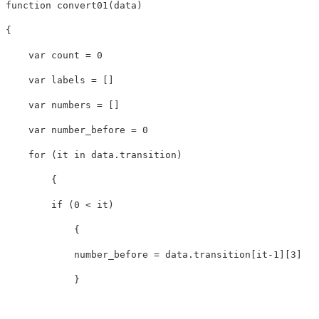
function
convert01
(
data
)
{
var
count
=
0
var
labels
=
[]
var
numbers
=
[]
var
number_before
=
0
for
(
it
in
data
.
transition
)
{
if
(
0
<
it
)
{
number_before
=
data
.
transition
[
it
-
1
][
3
]
}