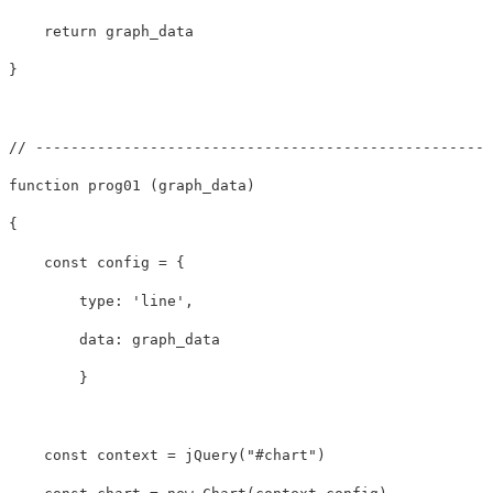
return
graph_data
}
// ----------------------------------------------------
function
prog01
(
graph_data
)
{
const
config
=
{
type
:
'
line
'
,
data
:
graph_data
}
const
context
=
jQuery
(
"
#chart
"
)