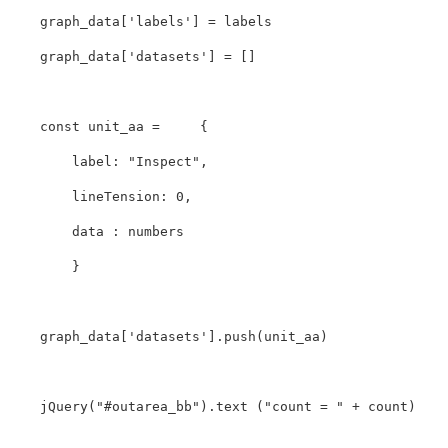
graph_data
[
'
labels
'
]
=
labels
graph_data
[
'
datasets
'
]
=
[]
const
unit_aa
=
{
label
:
"
Inspect
"
,
lineTension
:
0
,
data
:
numbers
}
graph_data
[
'
datasets
'
].
push
(
unit_aa
)
jQuery
(
"
#outarea_bb
"
).
text
(
"
count = 
"
+
count
)