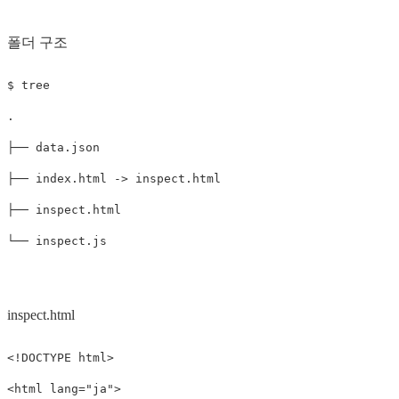
폴더 구조
$ tree

.

├── data.json

├── index.html -> inspect.html

├── inspect.html

inspect.html
<!DOCTYPE html>
<html
lang=
"ja"
>