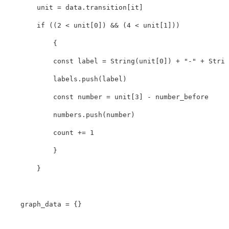
unit
=
data
.
transition
[
it
]
if
((
2
<
unit
[
0
])
&&
(
4
<
unit
[
1
]))
{
const
label
=
String
(
unit
[
0
])
+
"
-
"
+
Strin
labels
.
push
(
label
)
const
number
=
unit
[
3
]
-
number_before
numbers
.
push
(
number
)
count
+=
1
}
}
graph_data
=
{}