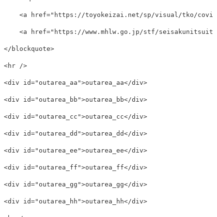
<a
href=
"https://toyokeizai.net/sp/visual/tko/covid
<a
href=
"https://www.mhlw.go.jp/stf/seisakunitsuite
</blockquote>
<hr
/>
<div
id=
"outarea_aa"
>
outarea_aa
</div>
<div
id=
"outarea_bb"
>
outarea_bb
</div>
<div
id=
"outarea_cc"
>
outarea_cc
</div>
<div
id=
"outarea_dd"
>
outarea_dd
</div>
<div
id=
"outarea_ee"
>
outarea_ee
</div>
<div
id=
"outarea_ff"
>
outarea_ff
</div>
<div
id=
"outarea_gg"
>
outarea_gg
</div>
<div
id=
"outarea_hh"
>
outarea_hh
</div>