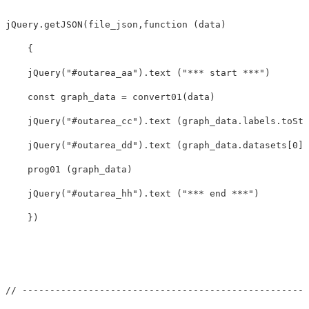
jQuery
.
getJSON
(
file_json
,
function
(
data
)
{
jQuery
(
"
#outarea_aa
"
).
text
(
"
*** start ***
"
)
const
graph_data
=
convert01
(
data
)
jQuery
(
"
#outarea_cc
"
).
text
(
graph_data
.
labels
.
toStr
jQuery
(
"
#outarea_dd
"
).
text
(
graph_data
.
datasets
[
0
].
prog01
(
graph_data
)
jQuery
(
"
#outarea_hh
"
).
text
(
"
*** end ***
"
)
})
// ----------------------------------------------------