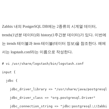
Zabbix 내의 PostgreSQL DB에는 2종류의 시계열 데이터,
trends(1년분 데이터)와 history(1주간분 데이터)가 있다. 이번에
는 trends 테이블과 item 테이블(데이터 정보)을 참조한다. 예에
서는 logstash.conf라는 이름으로 작성한다.
#
vi
/
usr
/
share
/
logstash
/
bin
/
logstash
.
conf
input
{
jdbc
{
jdbc_driver_library
=>
"/usr/share/java/postgresql-
jdbc_driver_class
=>
"org.postgresql.Driver"
jdbc_connection_string
=>
"jdbc:postgresql://Zabbix