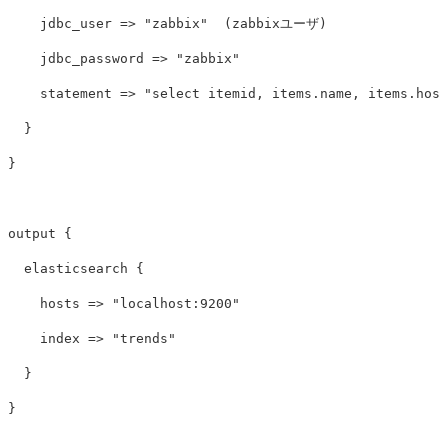
jdbc_user
=>
"zabbix"
(
zabbixユーザ
)
jdbc_password
=>
"zabbix"
statement
=>
"select itemid, items.name, items.host
}
}
output
{
elasticsearch
{
hosts
=>
"localhost:9200"
index
=>
"trends"
}
}