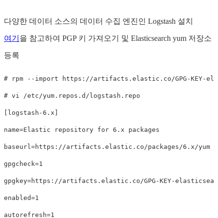
다양한 데이터 소스의 데이터 수집 엔진인 Logstash 설치
여기
을 참고하여 PGP 키 가져오기 및 Elasticsearch yum 저장소
등록
# rpm --import https://artifacts.elastic.co/GPG-KEY-ela
# vi /etc/yum.repos.d/logstash.repo

[logstash-6.x]

name=Elastic repository for 6.x packages

baseurl=https://artifacts.elastic.co/packages/6.x/yum

gpgcheck=1

gpgkey=https://artifacts.elastic.co/GPG-KEY-elasticsear
enabled=1

autorefresh=1
