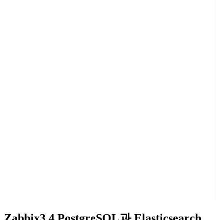
Zabbix3.4 PostgreSQL과 Elasticsearch