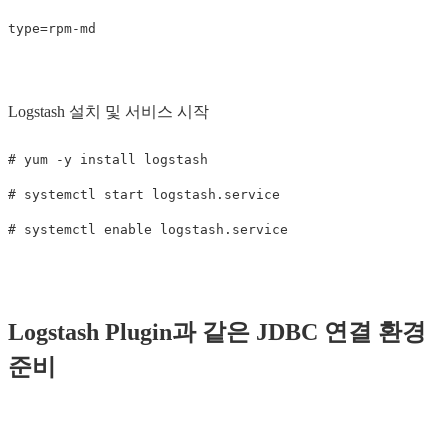
Logstash 설치 및 서비스 시작
# yum -y install logstash

# systemctl start logstash.service

Logstash Plugin과 같은 JDBC 연결 환경
준비