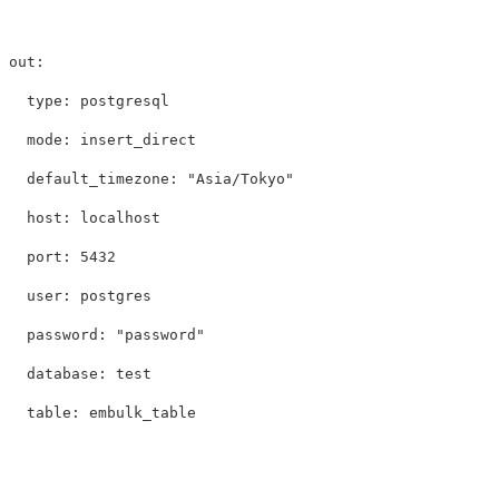
out
:
type
:
postgresql
mode
:
insert_direct
default_timezone
:
"
Asia/Tokyo"
host
:
localhost
port
:
5432
user
:
postgres
password
:
"
password"
database
:
test
table
:
embulk_table