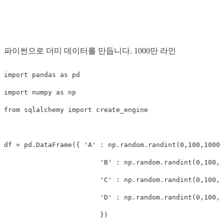
파이썬으로 더미 데이터를 만듭니다. 1000만 라인
import
pandas
as
pd
import
numpy
as
np
from
sqlalchemy
import
create_engine
df
=
pd
.
DataFrame
({
'A'
:
np
.
random
.
randint
(
0
,
100
,
10000
'B'
:
np
.
random
.
randint
(
0
,
100
,
1
'C'
:
np
.
random
.
randint
(
0
,
100
,
1
'D'
:
np
.
random
.
randint
(
0
,
100
,
1
})