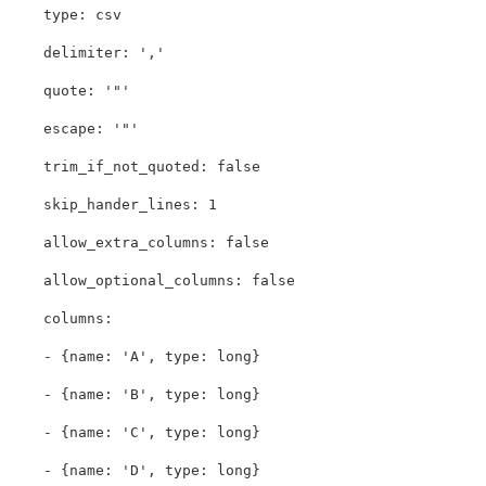
type
:
csv
delimiter
:
'
,'
quote
:
'
"'
escape
:
'
"'
trim_if_not_quoted
:
false
skip_hander_lines
:
1
allow_extra_columns
:
false
allow_optional_columns
:
false
columns
:
-
{
name
:
'
A'
,
type
:
long
}
-
{
name
:
'
B'
,
type
:
long
}
-
{
name
:
'
C'
,
type
:
long
}
-
{
name
:
'
D'
,
type
:
long
}