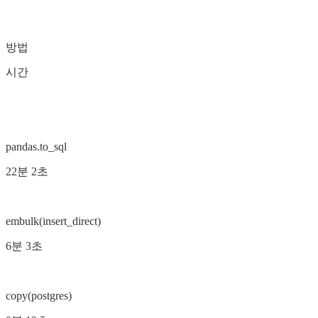
방법
시간
pandas.to_sql
22분 2초
embulk(insert_direct)
6분 3초
copy(postgres)