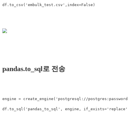
df
.
to_csv
(
'embulk_test.csv'
,
index
=
False
)
pandas.to_sql로 전송
engine
=
create_engine
(
'postgresql://postgres:password@
df
.
to_sql
(
'pandas_to_sql'
,
engine
,
if_exists
=
'replace'
)