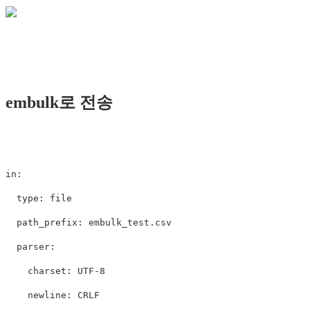
embulk로 전송
in
:
type
:
file
path_prefix
:
embulk_test.csv
parser
:
charset
:
UTF-8
newline
:
CRLF