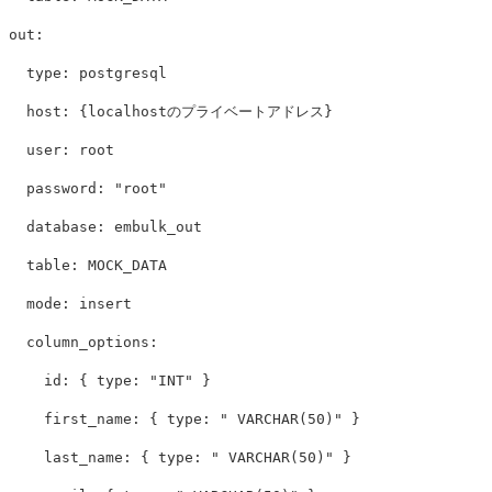
out
:
type
:
postgresql
host
:
{
localhostのプライベートアドレス
}
user
:
root
password
:
"
root"
database
:
embulk_out
table
:
MOCK_DATA
mode
:
insert
column_options
:
id
:
{
type
:
"
INT"
}
first_name
:
{
type
:
"
VARCHAR(50)"
}
last_name
:
{
type
:
"
VARCHAR(50)"
}