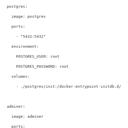
postgres
:
image
:
postgres
ports
:
-
"
5432:5432"
environment
:
POSTGRES_USER
:
root
POSTGRES_PASSWORD
:
root
volumes
:
-
./postgres/init:/docker-entrypoint-initdb.d/
adminer
:
image
:
adminer
ports
: