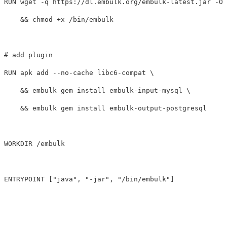
RUN 
wget 
-q
 https://dl.embulk.org/embulk-latest.jar 
-O
 
&&
chmod
 +x /bin/embulk

# add plugin
RUN 
apk add 
--no-cache
 libc6-compat 
&&
 embulk gem 
install 
embulk-input-mysql 
&&
 embulk gem 
install 
embulk-output-postgresql 

WORKDIR
 /embulk
ENTRYPOINT
 ["java", "-jar", "/bin/embulk"]