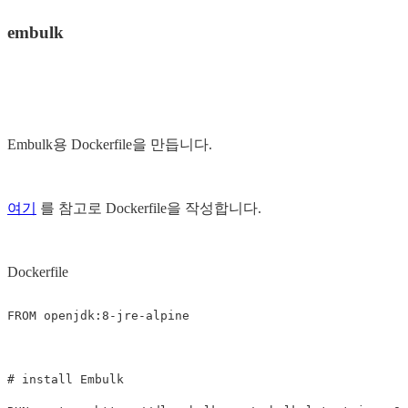
embulk
Embulk용 Dockerfile을 만듭니다.
여기
를 참고로 Dockerfile을 작성합니다.
Dockerfile
FROM
 openjdk:8-jre-alpine
# install Embulk