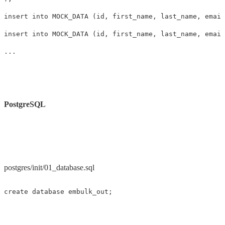
insert
into
MOCK_DATA
(
id
,
first_name
,
last_name
,
email
insert
into
MOCK_DATA
(
id
,
first_name
,
last_name
,
email
...
PostgreSQL
postgres/init/01_database.sql
create
database
embulk_out
;