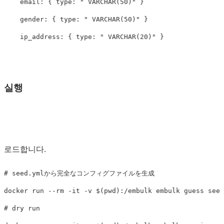
email
:
{
type
:
"
VARCHAR(50)"
}
gender
:
{
type
:
"
VARCHAR(50)"
}
ip_address
:
{
type
:
"
VARCHAR(20)"
}
실행
로드합니다.
# seed.ymlから完全なコンフィグファイルを生成
docker run 
--rm
-it
-v
$(
pwd
)
:/embulk embulk guess seed
# dry run