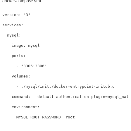
docker-compose.yml
version
:
"
3"
services
:
mysql
:
image
:
mysql
ports
:
-
"
3306:3306"
volumes
:
-
./mysql/init:/docker-entrypoint-initdb.d
command
:
--default-authentication-plugin=mysql_nati
environment
:
MYSQL_ROOT_PASSWORD
:
root