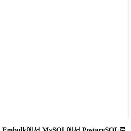
Embulk에서 MySQL에서 PostgreSQL로