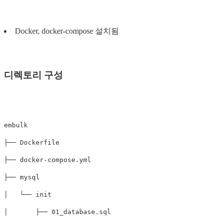
Docker, docker-compose 설치됨
디렉토리 구성
embulk

├── Dockerfile

├── docker-compose.yml

├── mysql

│   └── init

│       ├── 01_database.sql
