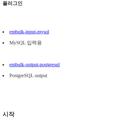
플러그인
embulk-input-mysql
MySQL 입력용
embulk-output-postgresql
PostgreSQL output
시작