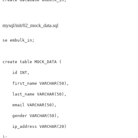
mysql/init/02_mock_data.sql
se
embulk_in
;
create
table
MOCK_DATA
(
id
INT
,
first_name
VARCHAR
(
50
),
last_name
VARCHAR
(
50
),
email
VARCHAR
(
50
),
gender
VARCHAR
(
50
),
ip_address
VARCHAR
(
20
)
);