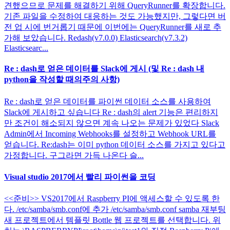
견했으므로 문제를 해결하기 위해 QueryRunner를 확장합니다.
기존 파일을 수정하여 대응하는 것도 가능했지만, 그렇다면 버
전 업 시에 번거롭기 때문에 이번에는 QueryRunner를 새로 추
가해 보았습니다. Redash(v7.0.0) Elasticsearch(v7.3.2)
Elasticsearc...
Re : dash로 얻은 데이터를 Slack에 게시 (및 Re : dash 내
python을 작성할 때의주의 사항)
Re : dash로 얻은 데이터를 파이썬 데이터 소스를 사용하여
Slack에 게시하고 싶습니다 Re : dash의 alert 기능은 편리하지
만 조건이 해소되지 않으면 계속 나오는 문제가 있었다 Slack
Admin에서 Incoming Webhooks를 설정하고 Webhook URL를
얻습니다. Re:dash는 이미 python 데이터 소스를 가지고 있다고
가정합니다. 구그라면 가득 나온다 슬...
Visual studio 2017에서 빨리 파이썬을 코딩
<<준비>> VS2017에서 Raspberry PI에 액세스할 수 있도록 한
다. /etc/samba/smb.conf에 추가 /etc/samba/smb.conf samba 재부팅
새 프로젝트에서 템플릿 Bottle 웹 프로젝트를 선택합니다. 위