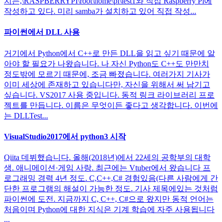
치는,\RASPBERRYPI\root\home\pi\test1와 직접 Raspberry Pi에
작성하고 있다. 미리 samba가 설치하고 있어 직접 작성...
파이썬에서 DLL 사용
거기에서 Python에서 C++로 만든 DLL을 읽고 싶기 때문에 알
아야 할 필요가 나왔습니다. 나 자신 Python도 C++도 만만치
정도밖에 모르기 때문에, 조금 빠졌습니다. 여러가지 기사가
이미 세상에 존재하고 있습니다만, 자신을 위해서 써 남기고
싶습니다. VS2017 사용 중입니다. 동적 링크 라이브러리 프로
젝트를 만듭니다. 이름은 무엇이든 좋다고 생각합니다. 이번에
는 DLLTest...
VisualStudio2017에서 python3 시작
Qiita 데뷔했습니다. 올해(2018년)에서 22세의 공학부의 대학
생. 애니메이션·게임 사랑. 최근에는 Vtuber에서 왔습니다 프
로그래밍 경력 4년 정도. C,C++,C# 경험있음(다른 사람에게 간
단한 프로그램의 해설이 가능한 정도. 기사 제목에있는 것처럼
파이썬에 도전. 지금까지 C, C++, C#으로 왔지만 동적 언어는
처음이며 Python에 대한 지식은 기계 학습에 자주 사용됩니다
...