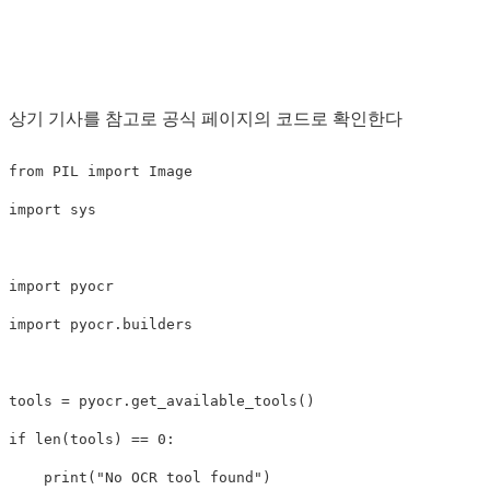
상기 기사를 참고로 공식 페이지의 코드로 확인한다
from
PIL
import
Image
import
sys
import
pyocr
import
pyocr.builders
tools
=
pyocr
.
get_available_tools
()
if
len
(
tools
)
==
0
:
print
(
"No OCR tool found"
)