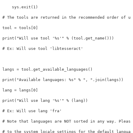
sys
.
exit
(
1
)
tool
=
tools
[
0
]
print
(
"Will use tool '%s'"
%
(
tool
.
get_name
()))
langs
=
tool
.
get_available_languages
()
print
(
"Available languages: %s"
%
", "
.
join
(
langs
))
lang
=
langs
[
0
]
print
(
"Will use lang '%s'"
%
(
lang
))
# Ex: Will use lang 'fra'

# Note that languages are NOT sorted in any way. Please
# to the system locale settings for the default languag