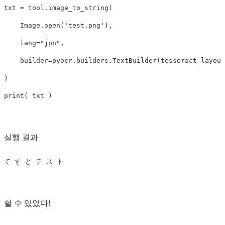
txt
=
tool
.
image_to_string
(
Image
.
open
(
'test.png'
),
lang
=
"jpn"
,
builder
=
pyocr
.
builders
.
TextBuilder
(
tesseract_layout
)
print
(
txt
)
실행 결과
て
す
と
テ
ス
ト
할 수 있었다!