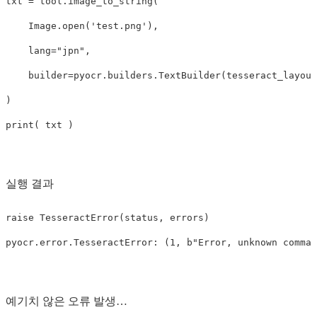
txt
=
tool
.
image_to_string
(
Image
.
open
(
'test.png'
),
lang
=
"jpn"
,
builder
=
pyocr
.
builders
.
TextBuilder
(
tesseract_layout
)
print
(
txt
)
실행 결과
raise
TesseractError
(
status
,
errors
)
pyocr
.
error
.
TesseractError
:
(
1
,
b
"Error, unknown comman
예기치 않은 오류 발생…