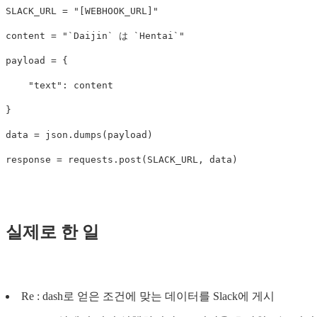
SLACK_URL = "[WEBHOOK_URL]"

content = "`Daijin` は `Hentai`"

payload = {

    "text": content

}

data = json.dumps(payload)

실제로 한 일
Re : dash로 얻은 조건에 맞는 데이터를 Slack에 게시