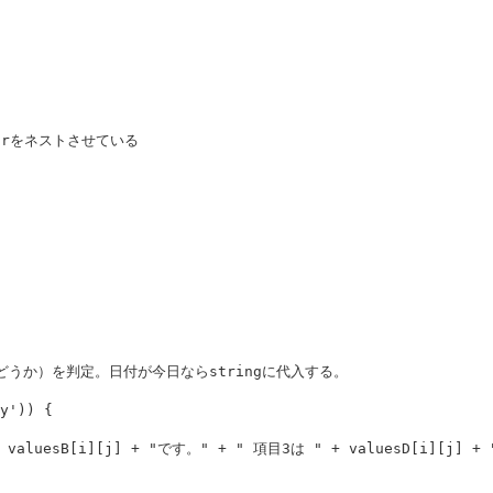
でforをネストさせている
日かどうか）を判定。日付が今日ならstringに代入する。
y
'
))
{
valuesB
[
i
][
j
]
+
"
です。
"
+
"
 項目3は 
"
+
valuesD
[
i
][
j
]
+