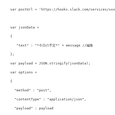
var
postUrl
=
'
https://hooks.slack.com/services/xxx
var
jsonData
=
{
"
text
"
:
"
*今日の予定*
"
+
message
//編集
};
var
payload
=
JSON
.
stringify
(
jsonData
);
var
options
=
{
"
method
"
:
"
post
"
,
"
contentType
"
:
"
application/json
"
,
"
payload
"
:
payload