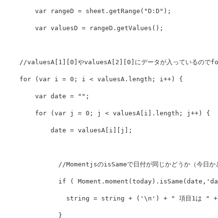
var
rangeD
=
sheet
.
getRange
(
"
D:D
"
);
var
valuesD
=
rangeD
.
getValues
();
//valuesA[1][0]やvaluesA[2][0]にデータが入っているの
for
(
var
i
=
0
;
i
<
valuesA
.
length
;
i
++
)
{
var
date
=
""
;
for
(
var
j
=
0
;
j
<
valuesA
[
i
].
length
;
j
++
)
{
date
=
valuesA
[
i
][
j
];
//MomentjsのisSameで日付が同じかどうか（今
if
(
Moment
.
moment
(
today
).
isSame
(
date
,
'
da
string
=
string
+
(
'
\n
'
)
+
"
 項目1は 
"
+
}