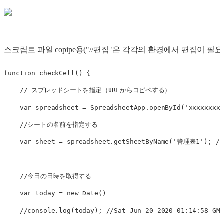
스크립트 파일 copipe용("//편집"은 각각의 환경에서 편집이 필요
function
checkCell
()
{
// スプレッドシートを指定（URLからコピペする）
var
spreadsheet
=
SpreadsheetApp
.
openById
(
'
xxxxxxxx
//シートの名前を指定する
var
sheet
=
spreadsheet
.
getSheetByName
(
'
管理表1
'
);
//今日の日時を取得する
var
today
=
new
Date
()
//console.log(today); //Sat Jun 20 2020 01:14:58