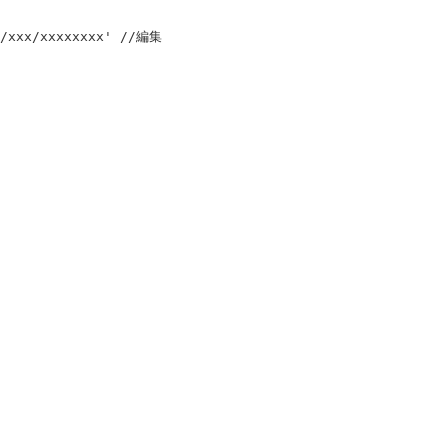
/xxx/xxxxxxxx
'
//編集