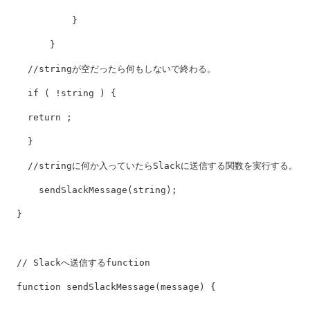
}
}
//stringが空だったら何もしないで終わる。
if
(
!
string
)
{
return
;
}
//stringに何か入っていたらSlackに送信する関数を実行する。
sendSlackMessage
(
string
);
}
// Slackへ送信するfunction
function
sendSlackMessage
(
message
)
{