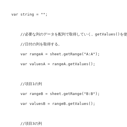
var
string
=
""
;
//必要な列のデータを配列で取得していく。getValues()を使
//日付の列を取得する。
var
rangeA
=
sheet
.
getRange
(
"
A:A
"
);
var
valuesA
=
rangeA
.
getValues
();
//項目1の列
var
rangeB
=
sheet
.
getRange
(
"
B:B
"
);
var
valuesB
=
rangeB
.
getValues
();
//項目3の列