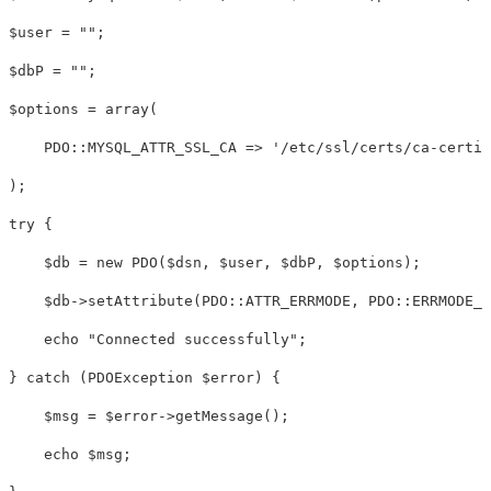
$user = "";

$dbP = "";

$options = array(

    PDO::MYSQL_ATTR_SSL_CA => '/etc/ssl/certs/ca-certif
);

try {

    $db = new PDO($dsn, $user, $dbP, $options);

    $db->setAttribute(PDO::ATTR_ERRMODE, PDO::ERRMODE_E
    echo "Connected successfully";

} catch (PDOException $error) {

    $msg = $error->getMessage();

    echo $msg;
