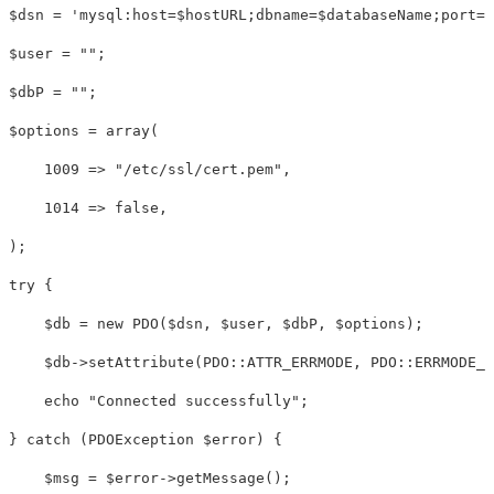
$dsn = 'mysql:host=$hostURL;dbname=$databaseName;port=3
$user = "";

$dbP = "";

$options = array(

    1009 => "/etc/ssl/cert.pem",

    1014 => false,

);

try {

    $db = new PDO($dsn, $user, $dbP, $options);

    $db->setAttribute(PDO::ATTR_ERRMODE, PDO::ERRMODE_E
    echo "Connected successfully";

} catch (PDOException $error) {

    $msg = $error->getMessage();
