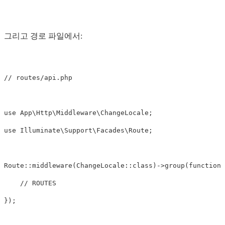
그리고 경로 파일에서:
// routes/api.php
use
App\Http\Middleware\ChangeLocale
;
use
Illuminate\Support\Facades\Route
;
Route
::
middleware
(
ChangeLocale
::
class
)
->
group
(
function
// ROUTES
});