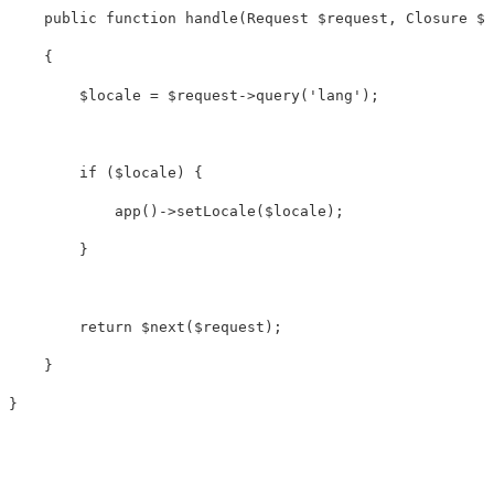
public
function
handle
(
Request
$request
,
Closure
$n
{
$locale
=
$request
->
query
(
'lang'
);
if
(
$locale
)
{
app
()
->
setLocale
(
$locale
);
}
return
$next
(
$request
);
}
}