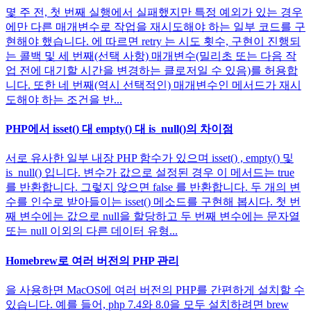
몇 주 전, 첫 번째 실행에서 실패했지만 특정 예외가 있는 경우
에만 다른 매개변수로 작업을 재시도해야 하는 일부 코드를 구
현해야 했습니다. 에 따르면 retry 는 시도 횟수, 구현이 진행되
는 콜백 및 세 번째(선택 사항) 매개변수(밀리초 또는 다음 작
업 전에 대기할 시간을 변경하는 클로저일 수 있음)를 허용합
니다. 또한 네 번째(역시 선택적인) 매개변수인 메서드가 재시
도해야 하는 조건을 반...
PHP에서 isset() 대 empty() 대 is_null()의 차이점
서로 유사한 일부 내장 PHP 함수가 있으며 isset() , empty() 및
is_null() 입니다. 변수가 값으로 설정된 경우 이 메서드는 true
를 반환합니다. 그렇지 않으면 false 를 반환합니다. 두 개의 변
수를 인수로 받아들이는 isset() 메소드를 구현해 봅시다. 첫 번
째 변수에는 값으로 null을 할당하고 두 번째 변수에는 문자열
또는 null 이외의 다른 데이터 유형...
Homebrew로 여러 버전의 PHP 관리
을 사용하면 MacOS에 여러 버전의 PHP를 간편하게 설치할 수
있습니다. 예를 들어, php 7.4와 8.0을 모두 설치하려면 brew