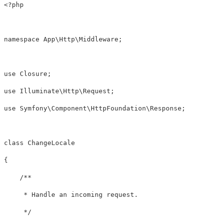
<?php
namespace
App\Http\Middleware
;
use
Closure
;
use
Illuminate\Http\Request
;
use
Symfony\Component\HttpFoundation\Response
;
class
ChangeLocale
{
/**

     * Handle an incoming request.

     */