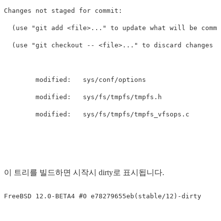
Changes not staged for commit:

  (use "git add <file>..." to update what will be commi
  (use "git checkout -- <file>..." to discard changes i
        modified:   sys/conf/options

        modified:   sys/fs/tmpfs/tmpfs.h

        modified:   sys/fs/tmpfs/tmpfs_vfsops.c

이 트리를 빌드하면 시작시 dirty로 표시됩니다.