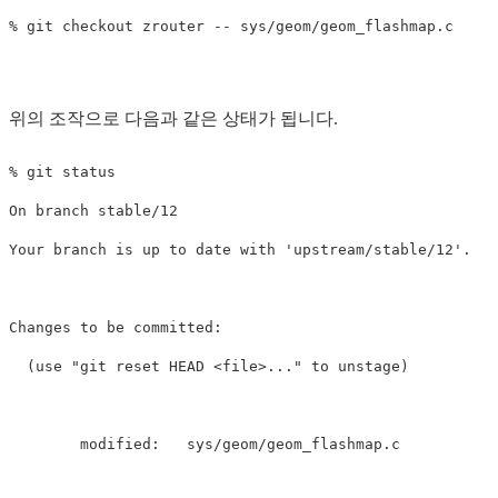
위의 조작으로 다음과 같은 상태가 됩니다.
% git status

On branch stable/12

Your branch is up to date with 'upstream/stable/12'.

Changes to be committed:

  (use "git reset HEAD <file>..." to unstage)

        modified:   sys/geom/geom_flashmap.c
