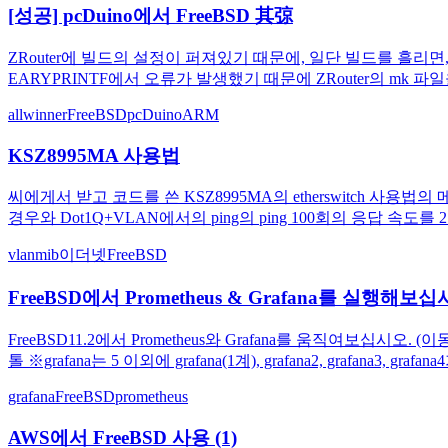
[성공] pcDuino에서 FreeBSD 其弶
ZRouter에 빌드의 설정이 퍼져있기 때문에, 일단 빌드를 흘리면, a
EARYPRINTF에서 오류가 발생했기 때문에 ZRouter의 mk 파
allwinner
FreeBSD
pcDuino
ARM
KSZ8995MA 사용법
씨에게서 받고 코드를 쓴 KSZ8995MA의 etherswitch 사용법의
경우와 Dot1Q+VLAN에서의 ping의 ping 100회의 응답 속
vlan
mib
이더넷
FreeBSD
FreeBSD에서 Prometheus & Grafana를 실행해보십
FreeBSD11.2에서 Prometheus와 Grafana를 움직여보십시오. (
톨 ※grafana는 5 이외에 grafana(1계), grafana2, grafana3, gra
grafana
FreeBSD
prometheus
AWS에서 FreeBSD 사용 (1)