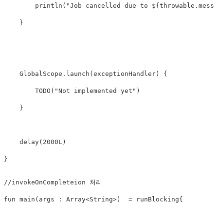
println
(
"Job cancelled due to 
${
throwable
.
messa
}
    GlobalScope
.
launch
(
exceptionHandler
)
{
TODO
(
"Not implemented yet"
)
}
delay
(
2000L
)
}
//invokeOnCompleteion 처리
fun
main
(
args 
:
 Array
<
String
>
)
=
 runBlocking
{