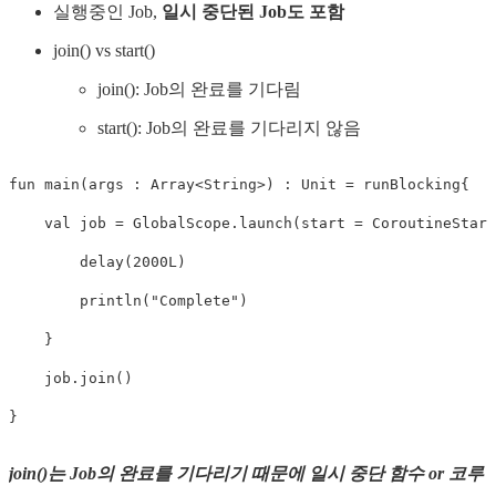
실행중인 Job,
일시 중단된 Job도 포함
join() vs start()
join(): Job의 완료를 기다림
start(): Job의 완료를 기다리지 않음
fun
main
(
args 
:
 Array
<
String
>
)
:
 Unit 
=
 runBlocking
{
val
 job 
=
 GlobalScope
.
launch
(
start 
=
 CoroutineStart
delay
(
2000L
)
println
(
"Complete"
)
}
    job
.
join
(
)
}
join()는 Job의 완료를 기다리기 때문에 일시 중단 함수 or 코루