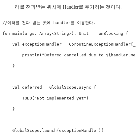
러를 전파받는 위치에 Handler를 추가하는 것이다.
//에러를 전파 받는 곳에 handler를 이용한다.
fun
main
(
args
:
 Array
<
String
>
)
:
 Unit 
=
 runBlocking 
{
val
 exceptionHandler 
=
 CoroutineExceptionHandler
{
_
,
println
(
"Defered cancelled due to 
${
handler
.
mes
}
val
 deferred 
=
 GlobalScope
.
async
{
TODO
(
"Not implemented yet"
)
}
    GlobalScope
.
launch
(
exceptionHandler
)
{