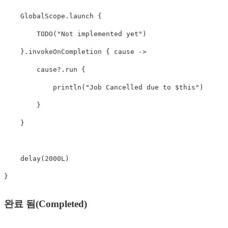
    GlobalScope
.
launch
{
TODO
(
"Not implemented yet"
)
}
.
invokeOnCompletion
{
 cause 
->
        cause
?
.
run
{
println
(
"Job Cancelled due to 
$this
"
)
}
}
delay
(
2000L
)
}
완료 됨(Completed)