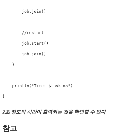
        job
.
join
(
)
//restart
        job
.
start
(
)
        job
.
join
(
)
}
println
(
"Time: 
$task
 ms"
)
}
2초 정도의 시간이 출력되는 것을 확인할 수 있다
참고