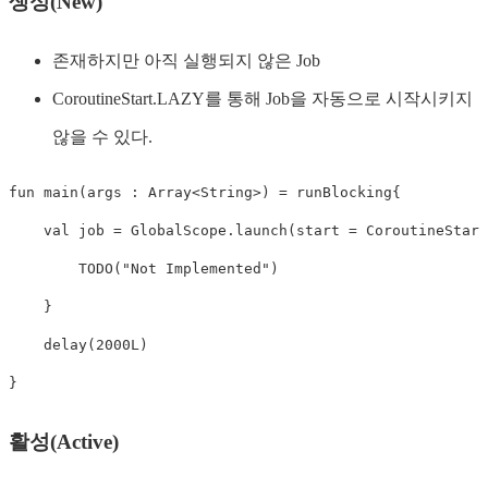
생성(New)
존재하지만 아직 실행되지 않은 Job
CoroutineStart.LAZY를 통해 Job을 자동으로 시작시키지
않을 수 있다.
fun
main
(
args 
:
 Array
<
String
>
)
=
 runBlocking
{
val
 job 
=
 GlobalScope
.
launch
(
start 
=
 CoroutineStart
TODO
(
"Not Implemented"
)
}
delay
(
2000L
)
}
활성(Active)