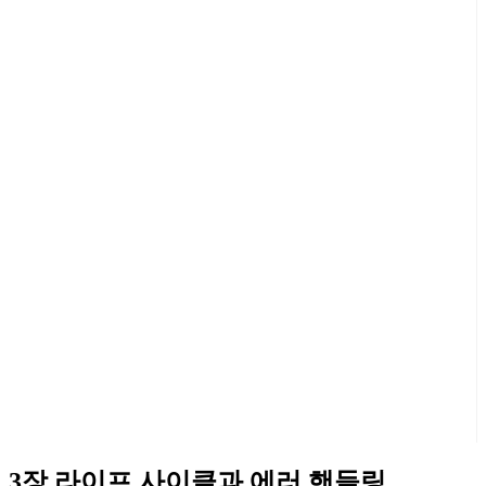
3장.라이프 사이클과 에러 핸들링