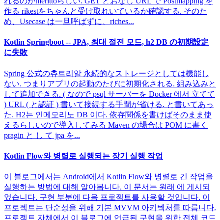
れるのがmerittoらしい. GET とおなじ URL で Postmapping を
作る rikestをちゃんと受け取れいているか確認する. そのた
め、Usecase は一旦呼ばずに、riches...
Kotlin Springboot -- JPA, 최대 절전 모드, h2 DB の初期設定
に失敗
Spring 公式の츄트리알 永続的なストレージとしては機能し
ない. つまりアプリの起動のたびに初期化される. 組み込みと
して追加できる. ( なので psql サーバーを Docker 에서 立てて
) URL ( と認証 ) 書いて接続する手間が省ける. と書いてあっ
た. H2는 인메모리노 DB 이다. 依存関係を書けばそのまま使
えるらしいので導入してみる Maven の場合は POM に書く
pragin と し て jpa を...
Kotlin Flow와 병렬로 실행되는 장기 실행 작업
이 블로그에서는 Android에서 Kotlin Flow와 병렬로 긴 작업을
실행하는 방법에 대해 알아봅니다. 이 문서는 원래 에 게시되
었습니다. 구현 부분에 다음 프로젝트를 사용할 것입니다. 이
프로젝트는 단순성을 위해 기본 MVVM 아키텍처를 따릅니다.
프로젝트 자체에서 이 블로그에 언급된 구현을 위한 전체 코드