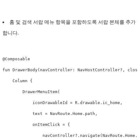
홈 및 검색 서랍 메뉴 항목을 포함하도록 서랍 본체를 추가
합니다.
@Composable
fun
DrawerBody
(
navController
:
NavHostController
?,
close
Column
{
DrawerMenuItem
(
iconDrawableId
=
R
.
drawable
.
ic_home
,
text
=
NavRoute
.
Home
.
path
,
onItemClick
=
{
navController
?.
navigate
(
NavRoute
.
Home
.
p