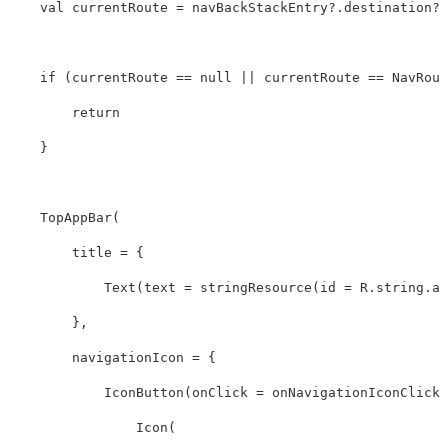
val
currentRoute
=
navBackStackEntry
?.
destination
?.
if
(
currentRoute
==
null
||
currentRoute
==
NavRout
return
}
TopAppBar
(
title
=
{
Text
(
text
=
stringResource
(
id
=
R
.
string
.
ap
},
navigationIcon
=
{
IconButton
(
onClick
=
onNavigationIconClick
)
Icon
(