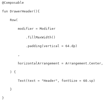
@Composable
fun
DrawerHeader
(){
Row
(
modifier
=
Modifier
.
fillMaxWidth
()
.
padding
(
vertical
=
64
.
dp
)
,
horizontalArrangement
=
Arrangement
.
Center
,
)
{
Text
(
text
=
"Header"
,
fontSize
=
60
.
sp
)
}
}