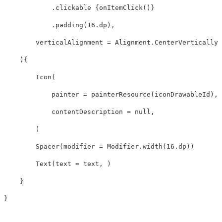
.
clickable
{
onItemClick
()}
.
padding
(
16
.
dp
),
verticalAlignment
=
Alignment
.
CenterVertically
,
){
Icon
(
painter
=
painterResource
(
iconDrawableId
),
contentDescription
=
null
,
)
Spacer
(
modifier
=
Modifier
.
width
(
16
.
dp
))
Text
(
text
=
text
,
)
}
}