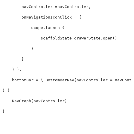
navController
=
navController
,
onNavigationIconClick
=
{
scope
.
launch
{
scaffoldState
.
drawerState
.
open
()
}
}
)
},
bottomBar
=
{
BottomBarNav
(
navController
=
navContr
)
{
NavGraph
(
navController
)
}