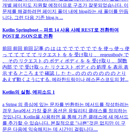
개별 페이지도 지원할 예정이므로 구조가 잘못되었습니다. 이
문제를 해결하려면 페이지 폴더 내에 blog라는 새 폴더를 만듭
니다. 그런 다음 기존 blog.js ...
Kotlin Springboot -- 파트 14 사용 사례 REST로 전환하여
POST로 JSON으로 전환
前回 前回 前回 記事 の は は で で で で で で を 使っ 使っ 使
っ て て て て て リクエスト を を 受け取り 、 reqeustbody で
、 その リクエスト の ボディ ボディ を を 受け取り 、 関数
内部 で で 受け取っ た リクエスト ボディ の 処理 を 表示 表
示 する ところ まで 確認 し た た.. の の の の の の の とり
あえず動くようにする. 에라한드링이나 레스폰스코도의 対...
Kotlin의 실험, 에피소드 1
a String 의 중심에 있는 문자를 반환하는 메서드를 작성하려는
경우 Java에서 가장 좋은 옵션은 유틸리티 클래스를 정의하는
것입니다. Kotlin을 사용하면 을 통해 기존 클래스에 새 메서드
를 추가할 수 있습니다. 본질적으로 "나쁜"것은 없지만 이 구
문은 다음에 익숙해지는 데 시간이 걸립니다....