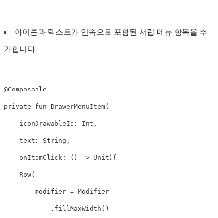
아이콘과 텍스트가 연속으로 포함된 서랍 메뉴 항목을 추
가합니다.
@Composable
private
fun
DrawerMenuItem
(
iconDrawableId
:
Int
,
text
:
String
,
onItemClick
:
()
->
Unit
){
Row
(
modifier
=
Modifier
.
fillMaxWidth
()