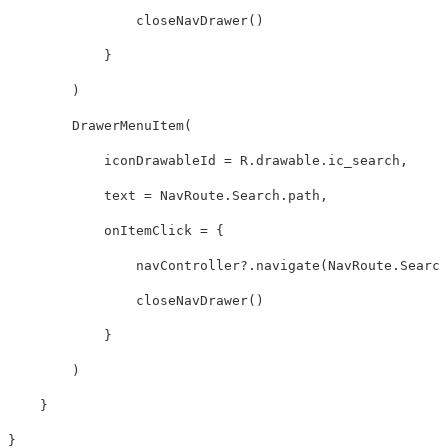
closeNavDrawer
()
}
)
DrawerMenuItem
(
iconDrawableId
=
R
.
drawable
.
ic_search
,
text
=
NavRoute
.
Search
.
path
,
onItemClick
=
{
navController
?.
navigate
(
NavRoute
.
Search
closeNavDrawer
()
}
)
}
}