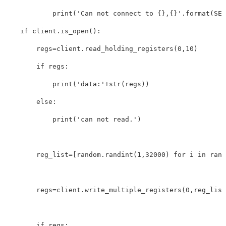
print
(
'Can not connect to {},{}'
.
format
(
SER
if
client
.
is_open
():
regs
=
client
.
read_holding_registers
(
0
,
10
)
if
regs
:
print
(
'data:'
+
str
(
regs
))
else
:
print
(
'can not read.'
)
reg_list
=
[
random
.
randint
(
1
,
32000
)
for
i
in
rang
regs
=
client
.
write_multiple_registers
(
0
,
reg_list
if
regs
: