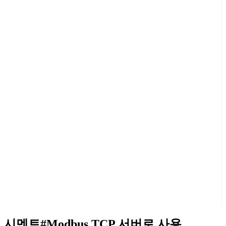
시멘트#Modbus TCP 서버로 사용