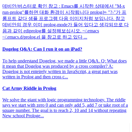
데비안/버스터로 확인 참고 : Emacs를 시작한 상태에서 "M-x
run-prolog"를하면 대화 환경이 시작됩니다 prolog는 "?-"가 프
롬프트 같다 샘플 프로그램 다음 이미지처럼 보입니다. 참고
데비안의 경우 이미 prolog-mode가 들어 있다고 생각되므로 다
음과 같이 ediprolog를 설정해보십시오. ~/.emacs
~/.emacs.d/prolog.el 을 참고로 하고 있다 ...
Dogelog Q&A: Can I run it on an iPad?
To help understand Dogelog, we made a little Q&A. Q: What does
it mean that Dogelog was produced by a cross compiler? A:
Dogelog is not enteirely written in JavaScript, a great part was
written in Prolog and then cross c...
Cat Army Riddle in Prolog
We solve the giant with logic programming technology. The riddle
says we start with zero 0 and can only add 5, add 7 or take root of a
square number. The goal is to reach 2, 10 and 14 without repeating
New school Prologe...