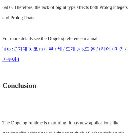
6at 6. Therefore, the lack of bigint type affects both Prolog integers
and Prolog floats.
For more details see the Dogelog reference manual:
ht tp : // 기대 b. 코 m / j 부 r 세 / 도게 ぉ g도 온 / t 레에 / 마인 /
마누아 l
Conclusion
The Dogelog runtime is marturing. It has new applications like