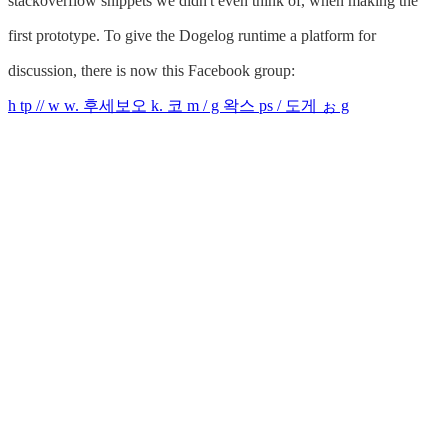
stackoverflow snippets we didn't even think of, when making the
first prototype. To give the Dogelog runtime a platform for
discussion, there is now this Facebook group:
h tp // w w. 후세보오 k. 코 m / g 왁스 ps / 도게 ぉ g