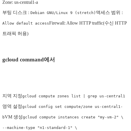
Zone: us-central1-a
부팅 디스크 :
액세스 범위 :
Debian GNU/Linux 9 (stretch)
Firewall: Allow HTTP traffic(수신 HTTP
Allow default access
트래픽 허용)
gcloud command에서
지역 지정
gcloud compute zones list | grep us-central1
영역 설정
gcloud config set compute/zone us-central1-
VM 생성
b
gcloud compute instances create "my-vm-2" \
--machine-type "n1-standard-1" \