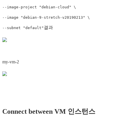
--image-project "debian-cloud" \
--image "debian-9-stretch-v20190213" \
결과
--subnet "default"
my-vm-2
Connect between VM 인스턴스