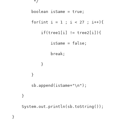
             */

            boolean isSame = true;

            for(int i = 1 ; i < 27 ; i++){

                if(tree1[i] != tree2[i]){

                    isSame = false;

                    break;

                }

            }

            sb.append(isSame+"\n");

        }

        System.out.println(sb.toString());

    }
