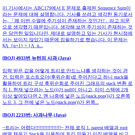
이 기사에서는 ABC179에서 E 문제로 출제된 Sequence Sum이
라는 문제에 대해 설명합니다. 기사를 쓰려고 생각한 동기로서
는, 「왜 이번 수열에 주기성이 존재하는 것인가?」라고 의문
으로 생각했기 때문입니다. 생각해 보면 주기성이 존재하는 것
은 당연한 일입니다만, 제대로 설명하고 있는 기사가 현시점에
서는 보이지 않았기 때문에 집필하기로 했습니다. 이 문제는
$A_{n+1} = {A_n...
[BOJ] 4933번 뉴턴의 사과 (Java)
입력 받은 값을 어떻게 트리로 만드느냐를 생각하는 것이 관
건. 입력은 포스트오더(후위순회)로 주어진다고 하니 stack을
활용하여 트리 구성 후위순회로 주어진 그래프의 stack 변환 로
직 1. 현재 넣으려는 노드(i)가 null이 아니고, 이미 스택에 2개
이상 쌓여있다면 2. 맨 나중에 넣은 노드(stack.pop())가 오른쪽
노드 3. 그 전에 넣은 노드(stack.pop())가 왼쪽...
[BOJ] 2233번: 사과나무 (Java)
~트리는 어렵다!!!!!!!!!!!!!!!!!~ 전체 로직 1. parent 배열과 root
배열 채우기 Stack을 이용하여 트리 만들기 이진 배열을 비교