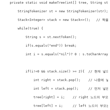
    private static void makeTree(int[] tree, String str
        StringTokenizer st = new StringTokenizer(str);

        Stack
<
Integer
>
 stack = new Stack<>();   // 
        while(true) {

            String s = st.nextToken();

            if(s.equals("end")) break;

            int i = s.equals("nil")? 0 : s.toCharAr
            if(i!=0 && stack.size() >= 2){  //
                int right = stack.pop();    // 나
                int left = stack.pop();     // 먼저
                tree[right] = i;    // right 노드의 부모는
                tree[left] = i;     // left 노드이 부모는 