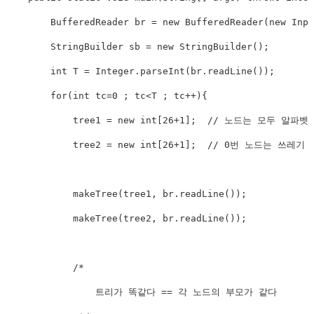
        BufferedReader br = new BufferedReader(new Inpu
        StringBuilder sb = new StringBuilder();

        int T = Integer.parseInt(br.readLine());

        for(int tc=0 ; tc<T ; tc++){

            tree1 = new int[26+1];  // 노드는 모두 알
            tree2 = new int[26+1];  // 0번 노드는 
            makeTree(tree1, br.readLine());

            makeTree(tree2, br.readLine());

            /*

                트리가 똑같다 == 각 노드의 부모가 같다
