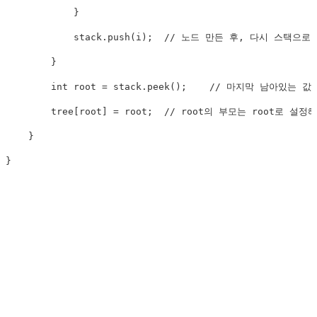
            }

            stack.push(i);  // 노드 만든 후, 다시 스택으로 p
        }

        int root = stack.peek();    // 마지막 남아있는 값이
        tree[root] = root;  // root의 부모는 root로 설정해
    }

}