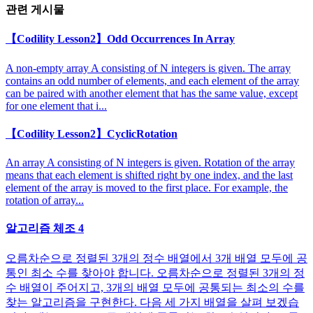
관련 게시물
【Codility Lesson2】Odd Occurrences In Array
A non-empty array A consisting of N integers is given. The array
contains an odd number of elements, and each element of the array
can be paired with another element that has the same value, except
for one element that i...
【Codility Lesson2】CyclicRotation
An array A consisting of N integers is given. Rotation of the array
means that each element is shifted right by one index, and the last
element of the array is moved to the first place. For example, the
rotation of array...
알고리즘 체조 4
오름차순으로 정렬된 3개의 정수 배열에서 3개 배열 모두에 공
통인 최소 수를 찾아야 합니다. 오름차순으로 정렬된 3개의 정
수 배열이 주어지고, 3개의 배열 모두에 공통되는 최소의 수를
찾는 알고리즘을 구현한다. 다음 세 가지 배열을 살펴 보겠습