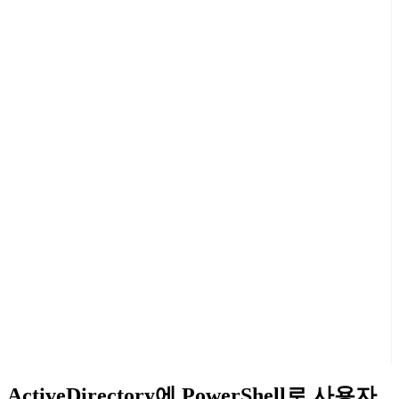
ActiveDirectory에 PowerShell로 사용자