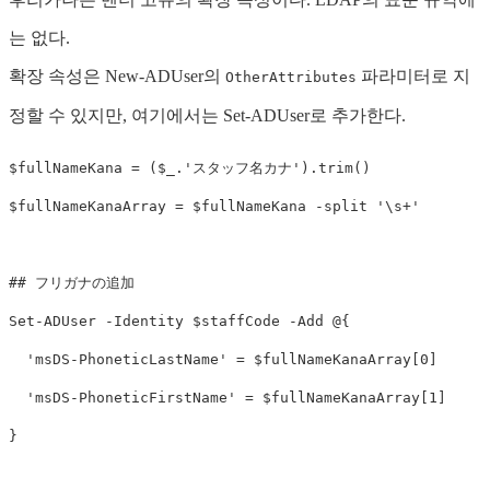
는 없다.
확장 속성은 New-ADUser의
파라미터로 지
OtherAttributes
정할 수 있지만, 여기에서는 Set-ADUser로 추가한다.
$fullNameKana
=
(
$_
.
'スタッフ名カナ'
)
.
trim
()
$fullNameKanaArray
=
$fullNameKana
-split
'\s+'
## フリガナの追加
Set-ADUser
-Identity
$staffCode
-Add
@{
'msDS-PhoneticLastName'
=
$fullNameKanaArray
[
0
]
'msDS-PhoneticFirstName'
=
$fullNameKanaArray
[
1
]
}