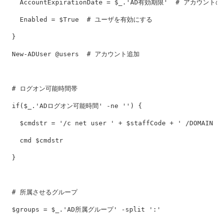
AccountExpirationDate
=
$_
.
'AD有効期限'
# アカウント
Enabled
=
$True
# ユーザを有効にする
}
New-ADUser
@
users
# アカウント追加
# ログオン可能時間帯
if
(
$_
.
'ADログオン可能時間'
-ne
''
)
{
$cmdstr
=
'/c net user '
+
$staffCode
+
' /DOMAIN /
cmd
$cmdstr
}
# 所属させるグループ
$groups
=
$_
.
'AD所属グループ'
-split
':'