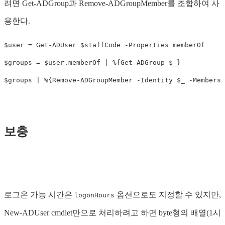
려면 Get-ADGroup과 Remove-ADGroupMember를 조합하여 사
용한다.
$user
=
Get-ADUser
$staffCode
-Properties
memberOf
$groups
=
$user
.
memberOf
|
%
{
Get-ADGroup
$_
}
$groups
|
%
{
Remove-ADGroupMember
-Identity
$_
-Members
보충
로그온 가능 시간은
옵션으로도 지정할 수 있지만,
logonHours
New-ADUser cmdlet만으로 처리하려고 하면 byte형의 배열(1시