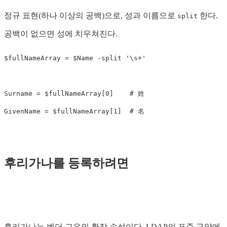
정규 표현(하나 이상의 공백)으로, 성과 이름으로
한다.
split
공백이 없으면 성에 치우쳐진다.
$fullNameArray
=
$Name
-split
'\s+'
Surname
=
$fullNameArray
[
0
]
# 姓
GivenName
=
$fullNameArray
[
1
]
# 名
후리가나를 등록하려면
후리가나는 벤더 고유의 확장 속성이다. LDAP의 표준 규약에