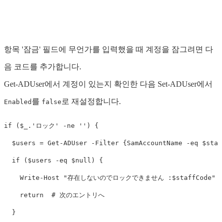
항목 '잠금' 필드에 무언가를 입력했을 때 계정을 잠그려면 다
음 코드를 추가합니다.
Get-ADUser에서 계정이 있는지 확인한 다음 Set-ADUser에서
를
로 재설정합니다.
Enabled
false
if
(
$_
.
'ロック'
-ne
''
)
{
$users
=
Get-ADUser
-Filter
{
SamAccountName
-eq
$staf
if
(
$users
-eq
$null
)
{
Write-Host
"存在しないのでロックできません :
$staffCode
"
return
# 次のエントリへ
}