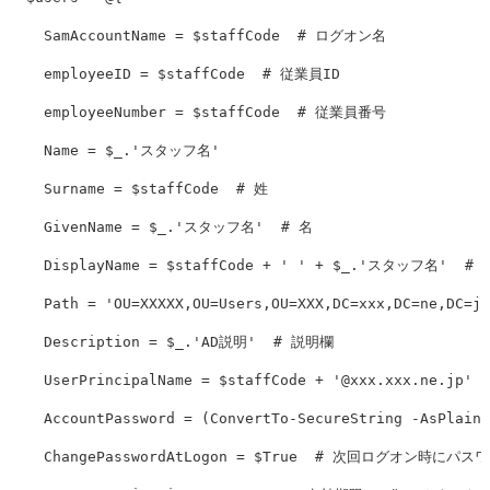
SamAccountName
=
$staffCode
# ログオン名
employeeID
=
$staffCode
# 従業員ID
employeeNumber
=
$staffCode
# 従業員番号
Name
=
$_
.
'スタッフ名'
Surname
=
$staffCode
# 姓
GivenName
=
$_
.
'スタッフ名'
# 名
DisplayName
=
$staffCode
+
' '
+
$_
.
'スタッフ名'
# 
Path
=
'OU=XXXXX,OU=Users,OU=XXX,DC=xxx,DC=ne,DC=jp
Description
=
$_
.
'AD説明'
# 説明欄
UserPrincipalName
=
$staffCode
+
'@xxx.xxx.ne.jp'
AccountPassword
=
(
ConvertTo
-
SecureString
-
AsPlainT
ChangePasswordAtLogon
=
$True
# 次回ログオン時にパス