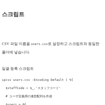
스크립트
CSV 파일 이름을
로 설정하고 스크립트와 동일한
users.csv
폴더에 넣습니다.
일괄 등록 스크립트
ipcsv
users.csv
-Encoding
Default
|
%
{
$staffCode
=
$_
.
'スタッフコード'
# ユーザ定義用の連想配列を作成
$users
=
@{