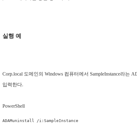
실행 예
Corp.local 도메인의 Windows 컴퓨터에서 SampleInsta
입력한다.
PowerShell
ADAMuninstall
/i:SampleInstance