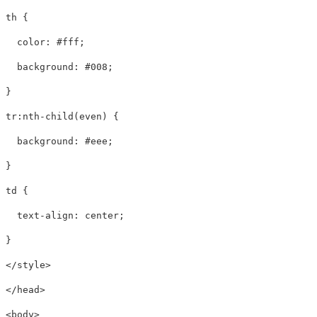
th
{
color
:
#fff
;
background
:
#008
;
}
tr
:nth-child
(
even
)
{
background
:
#eee
;
}
td
{
text-align
:
center
;
}
</style>
</head>
<body>