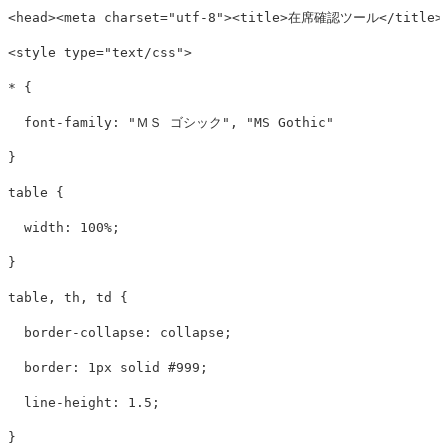
<head><meta
charset=
"utf-8"
><title>
在席確認ツール
</title>
<style 
type=
"text/css"
>
*
{
font-family
:
"ＭＳ ゴシック"
,
"MS Gothic"
}
table
{
width
:
100%
;
}
table
,
th
,
td
{
border-collapse
:
collapse
;
border
:
1px
solid
#999
;
line-height
:
1.5
;
}