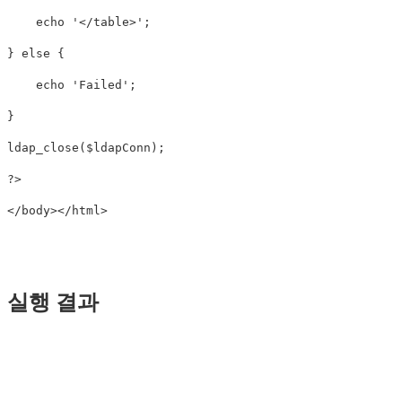
echo
'</table>'
;
}
else
{
echo
'Failed'
;
}
ldap_close
(
$ldapConn
);
?>
</body></html>
실행 결과