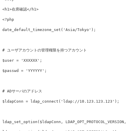
<h1>
在席確認
</h1>
<?php
date_default_timezone_set
(
'Asia/Tokyo'
);
# ユーザアカウントの管理権限を持つアカウント
$user
=
'XXXXXX'
;
$passwd
=
'YYYYYY'
;
# ADサーバのアドレス
$ldapConn
=
ldap_connect
(
'ldap://10.123.123.123'
);
ldap_set_option
(
$ldapConn
,
LDAP_OPT_PROTOCOL_VERSION
,
3