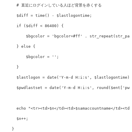
# 直近にログインしている人ほど背景を赤くする
$diff
=
time
()
-
$lastlogontime
;
if
(
$diff
<
86400
)
{
$bgcolor
=
'bgcolor=#ff'
.
str_repeat
(
str_pad
}
else
{
$bgcolor
=
''
;
}
$lastlogon
=
date
(
'Y-m-d H:i:s'
,
$lastlogontime
);
$pwdlastset
=
date
(
'Y-m-d H:i:s'
,
round
(
$ent
[
'pwd
echo
"<tr><td>
$n
</td><td>
$samaccountname
</td><td>
$n
++
;
}