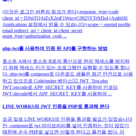
(이것은 로그인 버튼의 링크가 된다) response_type=code
client_id = DJjstTQAtZsX2mF1WucvC0925YTrNDol (Auth0의
Applications 설정에서 얻을 수 있습니다) scope = openid profile
email redirect_uri = client_id client_secret
grant_type=authorization_code ...
php-jwt를 사용하여 인증 된 API를 구현하는 방법
호스트 A에서 호스트 B로의 통신으로 편의 액세스를 방지하
기 위해 액세스 키가 있는 프로그램만 실행할 수 있도록 합니
다. php-jwt를 composer로 다운로드 샘플은 최근 안건으로 사용
하고 있으므로 Codeigniter 베이스🙇‍♂️ JWT_Test.php
JWT::encode로 APP_SECRET_KEY를 사용하여 인코딩
JWT::decode에서 APP_SECRET_KEY를 사용하여 ...
LINE WORKS의 JWT 인증을 PHP로 통과해 본다
조금 일로 LINE WORKS의 인증을 통과할 필요가 있었습니다
만, composer로 jwt 라이브러리를 넣어 인증하는 것이 많았기
때문에 순수 PHP로 넣으면 이렇게 된다고 물건을 썼다. 이