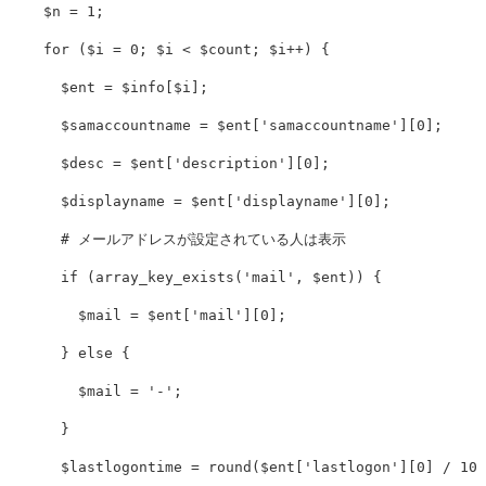
$n
=
1
;
for
(
$i
=
0
;
$i
<
$count
;
$i
++
)
{
$ent
=
$info
[
$i
];
$samaccountname
=
$ent
[
'samaccountname'
][
0
];
$desc
=
$ent
[
'description'
][
0
];
$displayname
=
$ent
[
'displayname'
][
0
];
# メールアドレスが設定されている人は表示
if
(
array_key_exists
(
'mail'
,
$ent
))
{
$mail
=
$ent
[
'mail'
][
0
];
}
else
{
$mail
=
'-'
;
}
$lastlogontime
=
round
(
$ent
[
'lastlogon'
][
0
]
/
100