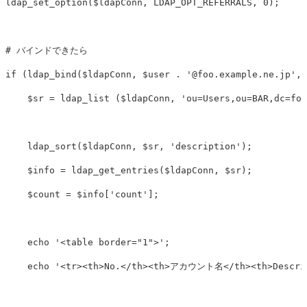
ldap_set_option
(
$ldapConn
,
LDAP_OPT_REFERRALS
,
0
);
# バインドできたら
if
(
ldap_bind
(
$ldapConn
,
$user
.
'@foo.example.ne.jp'
,
$sr
=
ldap_list
(
$ldapConn
,
'ou=Users,ou=BAR,dc=foo
ldap_sort
(
$ldapConn
,
$sr
,
'description'
);
$info
=
ldap_get_entries
(
$ldapConn
,
$sr
);
$count
=
$info
[
'count'
];
echo
'<table border="1">'
;
echo
'<tr><th>No.</th><th>アカウント名</th><th>Des