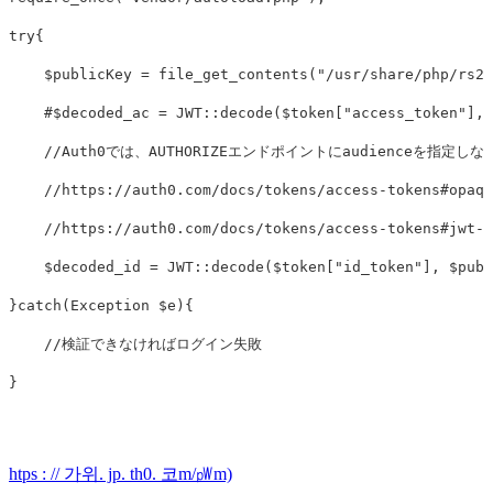
try
{
$publicKey
=
file_get_contents
(
"/usr/share/php/rs25
#$decoded_ac = JWT::decode($token["access_token"], 
//Auth0では、AUTHORIZEエンドポイントにaudienceを
//https://auth0.com/docs/tokens/access-tokens#opaqu
//https://auth0.com/docs/tokens/access-tokens#jwt-a
$decoded_id
=
JWT
::
decode
(
$token
[
"id_token"
],
$publ
}
catch
(
Exception
$e
){
//検証できなければログイン失敗
}
htps : // 가위. jp. th0. 코m/㎺m)