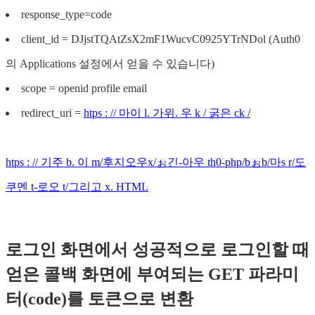
response_type=code
client_id = DJjstTQAtZsX2mF1WucvC0925YTrNDol (Auth0
의 Applications 설정에서 얻을 수 있습니다)
scope = openid profile email
redirect_uri =
htps : // 마이 l. 가위. 우 k / 굵은 ck /
htps : // 기주 b. 이 m/후지오우x/ぉ긴-아우 th0-php/bぉb/마s r/도
쿠멘 t-로오 t/그리고 x. HTML
로그인 화면에서 성공적으로 로그인할 때
얻은 콜백 화면에 부여되는 GET 파라미
터(code)를 토큰으로 변환