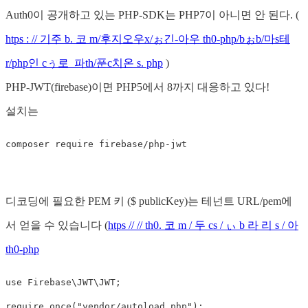
Auth0이 공개하고 있는 PHP-SDK는 PHP7이 아니면 안 된다. (
htps : // 기주 b. 코 m/후지오우x/ぉ긴-아우 th0-php/bぉb/마s테
r/php인 cぅ로_파th/푼c치온 s. php
)
PHP-JWT(firebase)이면 PHP5에서 8까지 대응하고 있다!
설치는
디코딩에 필요한 PEM 키 ($ publicKey)는 테넌트 URL/pem에
서 얻을 수 있습니다 (
htps // // th0. 코 m / 두 cs / ぃ b 라 리 s / 아
th0-php
use
Firebase\JWT\JWT
;
require_once
(
"vendor/autoload.php"
);