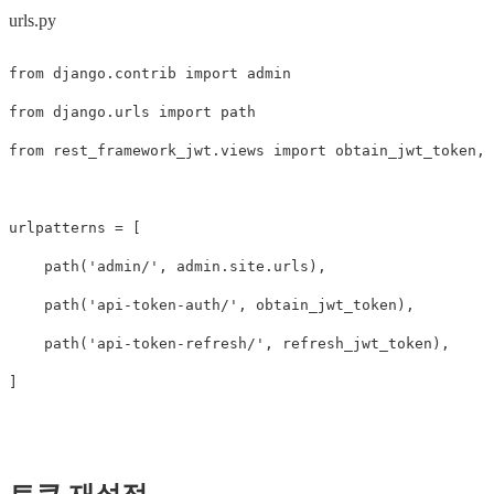
urls.py
from
django.contrib
import
admin
from
django.urls
import
path
from
rest_framework_jwt.views
import
obtain_jwt_token
,
urlpatterns
=
[
path
(
'admin/'
,
admin
.
site
.
urls
),
path
(
'api-token-auth/'
,
obtain_jwt_token
),
path
(
'api-token-refresh/'
,
refresh_jwt_token
),
]