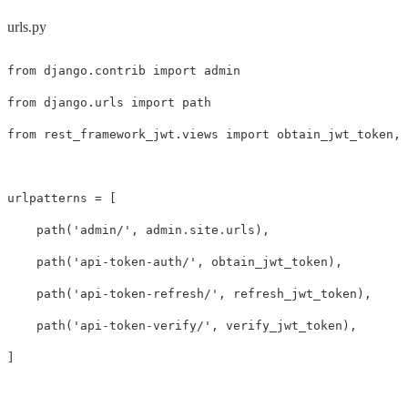
urls.py
from
django.contrib
import
admin
from
django.urls
import
path
from
rest_framework_jwt.views
import
obtain_jwt_token
,
urlpatterns
=
[
path
(
'admin/'
,
admin
.
site
.
urls
),
path
(
'api-token-auth/'
,
obtain_jwt_token
),
path
(
'api-token-refresh/'
,
refresh_jwt_token
),
path
(
'api-token-verify/'
,
verify_jwt_token
),
]