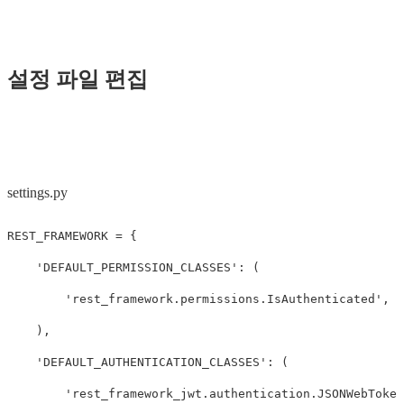
설정 파일 편집
settings.py
REST_FRAMEWORK
=
{
'DEFAULT_PERMISSION_CLASSES'
:
(
'rest_framework.permissions.IsAuthenticated'
,
),
'DEFAULT_AUTHENTICATION_CLASSES'
:
(
'rest_framework_jwt.authentication.JSONWebToken