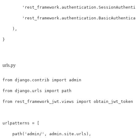
'rest_framework.authentication.SessionAuthentic
'rest_framework.authentication.BasicAuthenticat
),
}
urls.py
from
django.contrib
import
admin
from
django.urls
import
path
from
rest_framework_jwt.views
import
obtain_jwt_token
urlpatterns
=
[
path
(
'admin/'
,
admin
.
site
.
urls
),