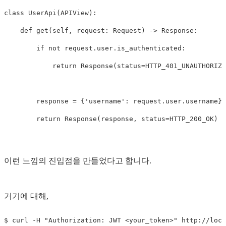
class
UserApi
(
APIView
):
def
get
(
self
,
request
:
Request
)
->
Response
:
if
not
request
.
user
.
is_authenticated
:
return
Response
(
status
=
HTTP_401_UNAUTHORIZE
response
=
{
'username'
:
request
.
user
.
username
}
return
Response
(
response
,
status
=
HTTP_200_OK
)
이런 느낌의 진입점을 만들었다고 합니다.
거기에 대해,