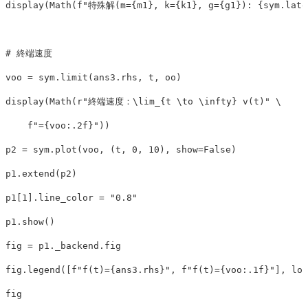
display
(
Math
(
f
"特殊解(m=
{
m1
}
, k=
{
k1
}
, g=
{
g1
}
): 
{
sym
.
late
voo
=
sym
.
limit
(
ans3
.
rhs
,
t
,
oo
)
display
(
Math
(
r
"終端速度：\lim_{t \to \infty} v(t)"
 \

f
"=
{
voo
:.
2
f
}
"
))
p2
=
sym
.
plot
(
voo
,
(
t
,
0
,
10
),
show
=
False
)
p1
.
extend
(
p2
)
p1
[
1
].
line_color
=
"0.8"
p1
.
show
()
fig
=
p1
.
_backend
.
fig
fig
.
legend
([
f
"f(t)=
{
ans3
.
rhs
}
"
,
f
"f(t)=
{
voo
:.
1
f
}
"
],
loc
fig