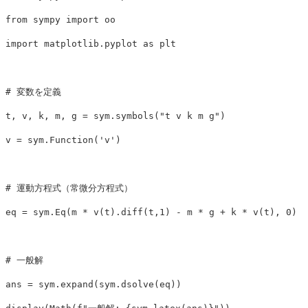
from
sympy
import
oo
import
matplotlib.pyplot
as
plt
t
,
v
,
k
,
m
,
g
=
sym
.
symbols
(
"t v k m g"
)
v
=
sym
.
Function
(
'v'
)
eq
=
sym
.
Eq
(
m
*
v
(
t
).
diff
(
t
,
1
)
-
m
*
g
+
k
*
v
(
t
),
0
)
ans
=
sym
.
expand
(
sym
.
dsolve
(
eq
))