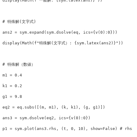
display
(
Math
(
f
"一般解: 
{
sym
.
latex
(
ans
)
}
"
))
ans2
=
sym
.
expand
(
sym
.
dsolve
(
eq
,
ics
=
{
v
(
0
):
0
}))
display
(
Math
(
f
"特殊解(文字式）: 
{
sym
.
latex
(
ans2
)
}
"
))
m1
=
0.4
k1
=
0.2
g1
=
9.8
eq2
=
eq
.
subs
([(
m
,
m1
),
(
k
,
k1
),
(
g
,
g1
)])
ans3
=
sym
.
dsolve
(
eq2
,
ics
=
{
v
(
0
):
0
})
p1
=
sym
.
plot
(
ans3
.
rhs
,
(
t
,
0
,
10
),
show
=
False
)