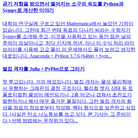
공기 저항을 받으면서 떨어지는 소구의 속도를 Python과
Sympy로 계산한 이야기
대학의 연구실에 구르고 있던 Mathematica에서 놀았던 기억이
있습니다. 그런데 최근 변태 동료의 다나카 씨라는 수학자가
Sympy를 소개해 주고, 이것을 사용하고 있는 동안 젊은 날의
추억이 되살아나고, 히다 신지에 꺼낸, 아니 이 수식 처리 라이
브러리를 사용해 고교 물리 의 문제에서도 풀어 보려고 생각한
대로입니다. Anaconda + Python 3.7.6 (64bit) + Sym...
벌집 격자를 Julia + PyPlot으로 그리기
첫 투고입니다. 거의 메모입니다. 벌집 격자는 물성 물리학에
서 유행하는 그래핀의 결정 구조이다. 헬리컬 엣지 상태 등 토
폴로지컬한 물성이 예언되거나, 2층 어긋나 겹쳐서 초전도가
발현하거나 해서 매우 즐거운 물질이다. 그런 벌집 격자의 화
상을 좌표의 정보로부터 작성해, 벡터 형식으로 보존하고 싶었
다. (사실은 탄소 나노튜브를 쓰고 싶다. 본 기사는 그 준비이
다.) 선택 방법에는 무작위가 있다...