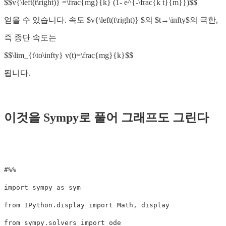
$$v{\left(t\right)} =\frac{mg}{k} (1- e^{-\frac{k t}{m}})$$
얻을 수 있습니다. 속도 $v{\left(t\right)} $의 $t→\infty$의 극한,
즉 종단 속도는
$$\lim_{t\to\infty} v(t)=\frac{mg}{k}$$
됩니다.
이것을 Sympy로 풀어 그래프도 그린다
import
sympy
as
sym
from
IPython.display
import
Math
,
display
from
sympy.solvers
import
ode