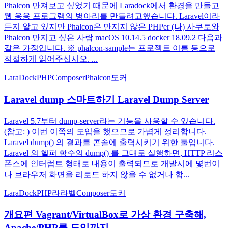
Phalcon 만져보고 싶었기 때문에 Laradock에서 환경을 만들고
웹 응용 프로그램의 병아리를 만들려고했습니다. Laravel이라
든지 알고 있지만 Phalcon은 만지지 않은 PHPer (나) 사쿠토와
Phalcon 만지고 싶은 사람 macOS 10.14.5 docker 18.09.2 다음과
같은 가정입니다. ※ phalcon-sample는 프로젝트 이름 등으로
적절하게 읽어주십시오. ...
LaraDock
PHP
Composer
Phalcon
도커
Laravel dump 스마트하기 Laravel Dump Server
Laravel 5.7부터 dump-server라는 기능을 사용할 수 있습니다.
(참고: ) 이번 이쪽의 도입을 했으므로 가볍게 정리합니다.
Laravel dump() 의 결과를 콘솔에 출력시키기 위한 툴입니다.
Laravel 의 헬퍼 함수의 dump() 를 그대로 실행하면, HTTP 리스
폰스에 인터럽트 형태로 내용이 출력되므로 개발시에 몇번이
나 브라우저 화면을 리로드 하지 않을 수 없거나 합...
LaraDock
PHP
라라벨
Composer
도커
개요편 Vagrant/VirtualBox로 가상 환경 구축해,
Apache/PHP를 도입까지