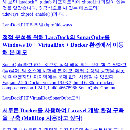
해 보면 laradock의 github 리포지토리에 xhprof.ini 파일이 있는
것을 알았습니다. ※공식으로 써 있는 메소드명(
tideways_xhprof_enable() )과 다...
LaraDock
PHP
라라벨
xhprof
tideways
정적 분석을 위해 LaraDock의 SonarQube를
Windows 10 + VirtualBox + Docker 환경에서 이동
해 본 메모
SonarQube라고 하는 것으로 정적 해석 되는 것이 할 수 있다고
(들)물어, 의 소스에 시험해 본 메모. 에러 수정의 방향을 잘못
해 미주했지만, 마지막에는 문제 없게 시험할 수 있었다.
Vagrant 2.2.6 Docker version 19.03.2, build 6a30dfc docker-
compose version 1.24.1, build 4667896b SonarQube Commu...
LaraDock
PHP
VirtualBox
SonarQube
도커
서투른 Docker를 사용하여 Laravel 개발 환경 구축
을 구축 (MailHog 사용하고 싶다)
환경 개발 서투른 긴 명령을 치지 않으면 docker 무서운 그냥