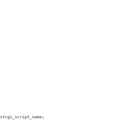
stcgi_script_name
;