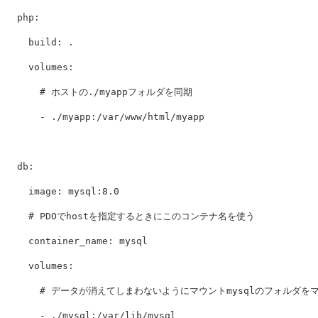
php
:
build
:
.
volumes
:
# ホストの./myappフォルダを同期
-
./myapp:/var/www/html/myapp
db
:
image
:
mysql:8.0
# PDOでhostを指定するときにこのコンテナ名を使う
container_name
:
mysql
volumes
:
# データが消えてしまわないようにマウントmysqlのフォルダを
-
./mysql:/var/lib/mysql