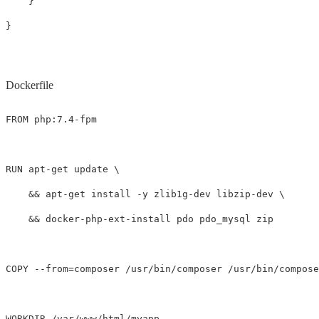
}
}
Dockerfile
FROM
 php:7.4-fpm
RUN 
apt-get update 
&&
 apt-get 
install
-y
 zlib1g-dev libzip-dev 
&&
 docker-php-ext-install pdo pdo_mysql zip

COPY
 --from=composer /usr/bin/composer /usr/bin/compose
WORKDIR
 /var/www/html/myapp