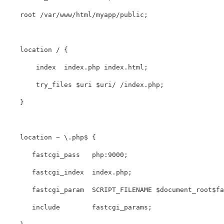
root
/var/www/html/myapp/public
;
location
/
{
index
index.php
index.html
;
try_files
$uri
$uri
/
/index.php
;
}
location
~
\.php$
{
fastcgi_pass
php
:
9000
;
fastcgi_index
index.php
;
fastcgi_param
SCRIPT_FILENAME
$document_root$fa
include
fastcgi_params
;