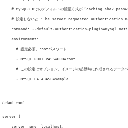
# MySQL8.0でのデフォルトの認証方式が「caching_sha2_pas
# 設定しないと "The server requested authentication 
command
:
--default-authentication-plugin=mysql_nati
environment
:
# 設定必須、rootパスワード
-
MYSQL_ROOT_PASSWORD=root
# この設定はオプション、イメージの起動時に作成されるデータ
-
MYSQL_DATABASE=sample
default.conf
server
{
server_name
localhost
;