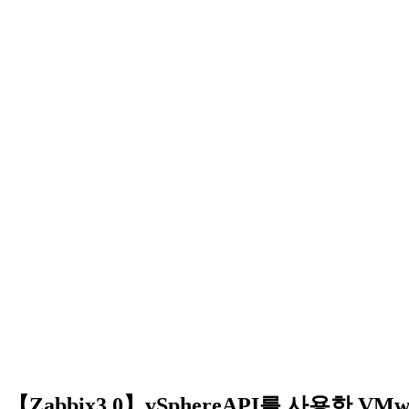
【Zabbix3.0】vSphereAPI를 사용한 VMw