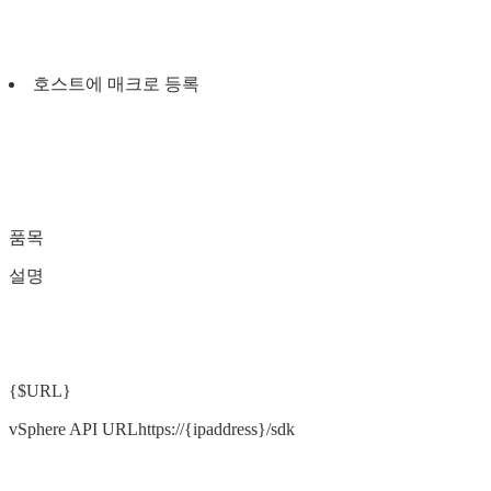
호스트에 매크로 등록
품목
설명
{$URL}
vSphere API URLhttps://{ipaddress}/sdk