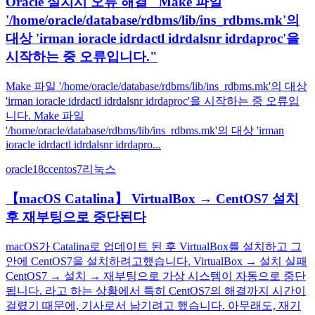
Oracle 설치시 오류 해결 "Make 파일
'/home/oracle/database/rdbms/lib/ins_rdbms.mk'의
대상 'irman ioracle idrdactl idrdalsnr idrdaproc'을
시작하는 중 오류입니다."
Make 파일 '/home/oracle/database/rdbms/lib/ins_rdbms.mk'의 대상
'irman ioracle idrdactl idrdalsnr idrdaproc'을 시작하는 중 오류입
니다. Make 파일
'/home/oracle/database/rdbms/lib/ins_rdbms.mk'의 대상 'irman
ioracle idrdactl idrdalsnr idrdapro...
oracle18c
centos7
리눅스
【macOS Catalina】 VirtualBox → CentOS7 설치
후 재부팅으로 중단된다
macOS가 Catalina로 업데이트 된 후 VirtualBox를 설치하고 그
안에 CentOS7을 설치하려고했습니다. VirtualBox → 설치 실패
CentOS7 → 설치 → 재부팅으로 가상 시스템이 자동으로 중단
됩니다. 라고 하는 상황에서 특히 CentOS7의 해결까지 시간이
걸렸기 때문에, 기사로서 남기려고 했습니다. 아무래도, 재기