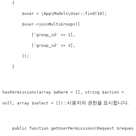
{
$user
=
\
App\Models\User
::
find
(
10
);
$user
->
joinMultiGroups
([
[
'group_id'
=>
1
],
[
'group_id'
=>
3
],
]);
}
hasPermissions(array $where = [], string $action =
: 사용자의 권한을 표시합니다.
null, array $select = [])
public
function
getUserPermissions
(
Request
$request