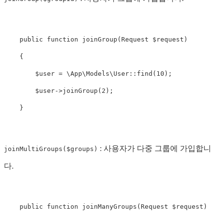
public
function
joinGroup
(
Request
$request
)
{
$user
=
\
App\Models\User
::
find
(
10
);
$user
->
joinGroup
(
2
);
}
: 사용자가 다중 그룹에 가입합니
joinMultiGroups($groups)
다.
public
function
joinManyGroups
(
Request
$request
)