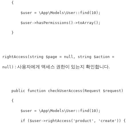
{
$user
=
\
App\Models\User
::
find
(
10
);
$user
->
hasPermissions
()
->
toArray
();
}
rightAccess(string $page = null, string $action =
: 사용자에게 액세스 권한이 있는지 확인합니다.
null)
public
function
checkUserAccess
(
Request
$request
)
{
$user
=
\
App\Models\User
::
find
(
10
);
if
(
$user
->
rightAccess
(
'product'
,
'create'
))
{