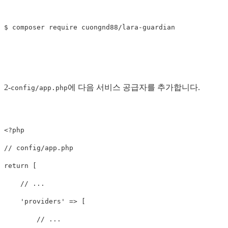
$
composer
require
cuongnd88
/
lara
-
guardian
2-
에 다음 서비스 공급자를 추가합니다.
config/app.php
<?php
// config/app.php
return
[
// ...
'providers'
=>
[
// ...