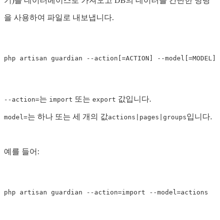
기)를 데이터베이스로 가져오고 DB의 데이터를 간단한 명령
을 사용하여 파일로 내보냅니다.
php
artisan
guardian
--
action
[
=
ACTION
]
--
model
[
=
MODEL
]
는
또는
값입니다.
--action=
import
export
는 하나 또는 세 개의 값
입니다.
model=
actions|pages|groups
예를 들어:
php
artisan
guardian
--
action
=
import
--
model
=
actions