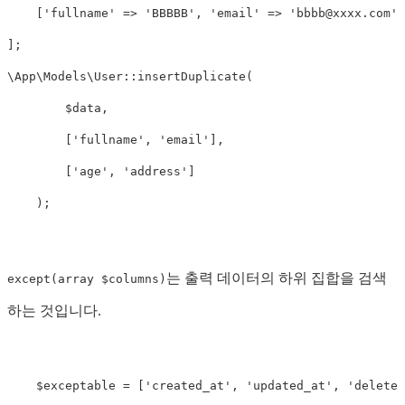
[
'fullname'
=>
'BBBBB'
,
'email'
=>
'
bbbb@xxxx.com
'
,
];
\
App\Models\User
::
insertDuplicate
(
$data
,
[
'fullname'
,
'email'
],
[
'age'
,
'address'
]
);
는 출력 데이터의 하위 집합을 검색
except(array $columns)
하는 것입니다.
$exceptable
=
[
'created_at'
,
'updated_at'
,
'deleted