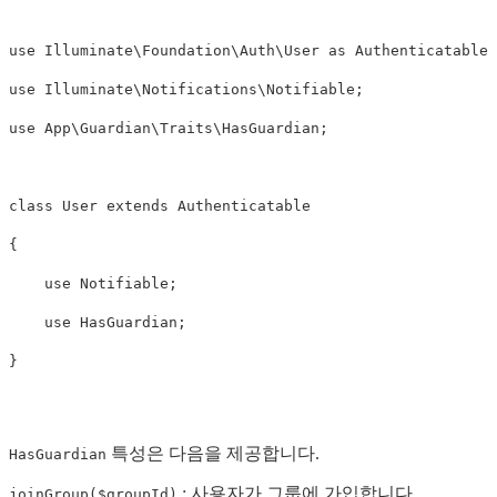
use
Illuminate\Foundation\Auth\User
as
Authenticatable
;
use
Illuminate\Notifications\Notifiable
;
use
App\Guardian\Traits\HasGuardian
;
class
User
extends
Authenticatable
{
use
Notifiable
;
use
HasGuardian
;
}
특성은 다음을 제공합니다.
HasGuardian
: 사용자가 그룹에 가입합니다.
joinGroup($groupId)