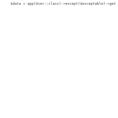
$data
=
app
(
User
::
class
)
->
except
(
$exceptable
)
->
get
(