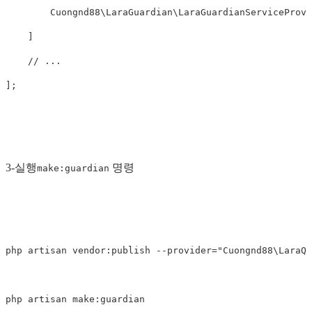
Cuongnd88\LaraGuardian\LaraGuardianServiceProvi
]
// ...
];
3-실행
명령
make:guardian
php
artisan
vendor
:
publish
--
provider
=
"Cuongnd88\LaraQu
php
artisan
make
:
guardian