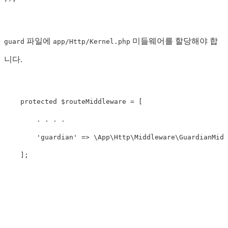
파일에
미들웨어를 할당해야 합
guard
app/Http/Kernel.php
니다.
protected
$routeMiddleware
=
[
.
.
.
.
'guardian'
=>
\
App\Http\Middleware\GuardianMidd
];